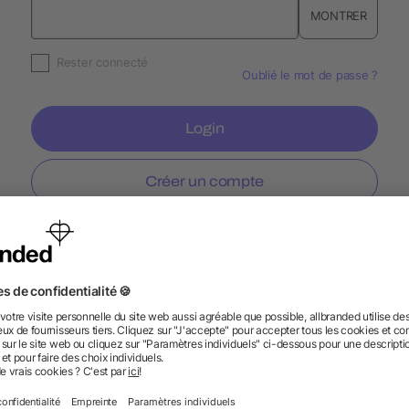
MONTRER
Rester connecté
Oublié le mot de passe ?
Login
Créer un compte
Information
Ser
FAQ
Glossaire
Prod
À propos des livraisons
Blog
Bout
Faire une réclamation
Newsletter
Serv
Processus de commande
Pant