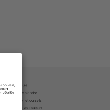
vice
uction sur mesure
ique en marque blanche
ice d'impression et conseils
one® Aide Sur Les Couleurs