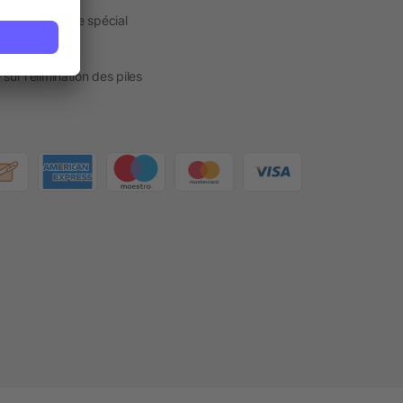
kage & Service spécial
act
sur l'élimination des piles