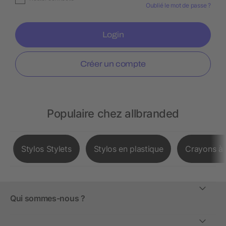
Oublié le mot de passe ?
Login
Créer un compte
Populaire chez allbranded
Stylos Stylets
Stylos en plastique
Crayons à 
Qui sommes-nous ?