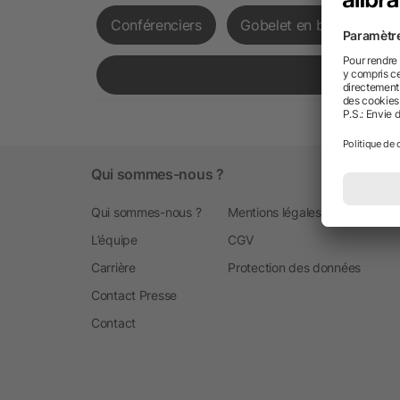
Conférenciers
Gobelet en bambou
Qui sommes-nous ?
Qui sommes-nous ?
Mentions légales
L’équipe
CGV
Carrière
Protection des données
Contact Presse
Contact