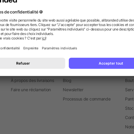
Chocolat
Verres
Tapis de souris
Prodir
Surligneurs
Information
Ser
FAQ
Glossaire
Prod
À propos des livraisons
Blog
Bout
Faire une réclamation
Newsletter
Serv
Processus de commande
Pant
Stoc
Cont
Note 