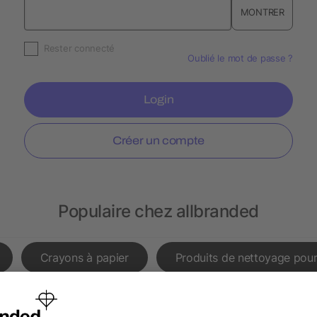
MONTRER
Rester connecté
Oublié le mot de passe ?
Login
Créer un compte
Populaire chez allbranded
Crayons à papier
Produits de nettoyage pour
Tours de cou prioritaires
Sacs de conférence