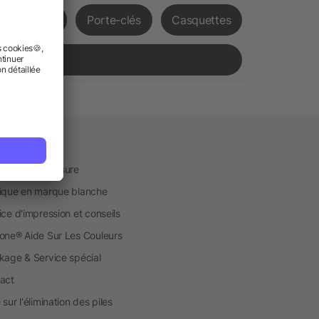
Mugs café
Porte-clés
Casquettes
vice
uction sur mesure
ique en marque blanche
ice d'impression et conseils
one® Aide Sur Les Couleurs
kage & Service spécial
act
sur l'élimination des piles