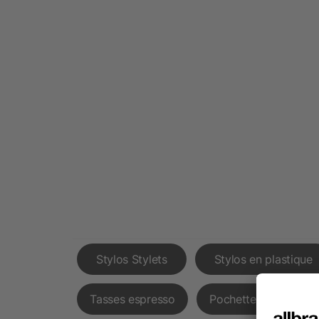
Stylos Stylets
Stylos en plastique
Tasses espresso
Pochettes ordinateur