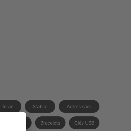
 écran
Stabilo
Autres sacs
Chemises
Bracelets
Clés USB