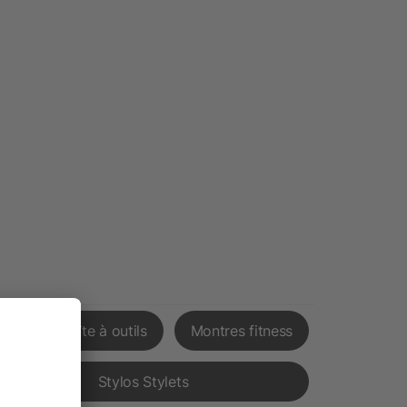
élo
Boîte à outils
Montres fitness
Stylos Stylets