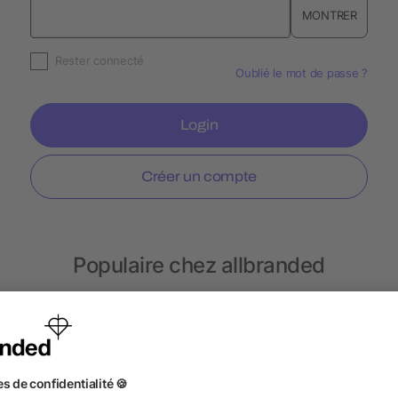
MONTRER
Rester connecté
Oublié le mot de passe ?
Login
Créer un compte
Populaire chez allbranded
Stylos métal
Couteaux de poche
Accessoires v
Pansements