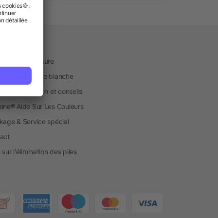
vice
uction sur mesure
ique en marque blanche
ice d'impression et conseils
one® Aide Sur Les Couleurs
kage & Service spécial
act
sur l'élimination des piles