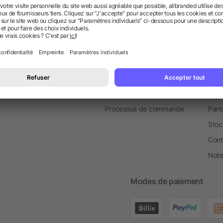
Information
Ser
FAQ
Glossaire
Prod
À propos des livraisons
Blog
Bout
Faire une réclamation
Newsletter
Serv
Processus de commande
Pant
Stoc
Cont
Note 
Modes de paiement