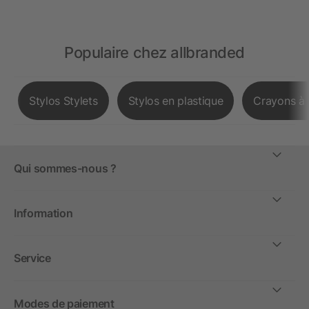
Populaire chez allbranded
Stylos Stylets
Stylos en plastique
Crayons à 
Qui sommes-nous ?
Information
Service
Modes de paiement