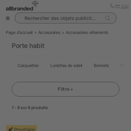
Rechercher des objets publicitaires
Page d’accueil
Accessoires
Accessoires vêtements
Porte habit
Casquettes
Lunettes de soleil
Bonnets
Chap
Filtre +
1 - 6 sur 6 produits
Prioritaire