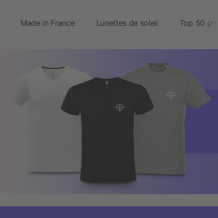
Made in France
Lunettes de soleil
Top 50 pr