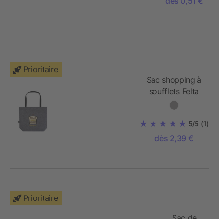
dès 0,51 €
Rpet
Jonathan
Prioritaire
Sac shopping à
soufflets Felta
GRS en feutrine
recyclée de 20L
5/5
(1)
dès 2,39 €
Prioritaire
Sac de