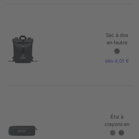
Sac à dos
en feutre
RPET
dès 4,01 €
Étui à
crayons en
feutre