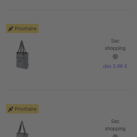
21 L
Prioritaire
Sac
shopping
isotherme
Felta GRS
dès 3,66 €
en feutrine
recyclée
de 12 L
Prioritaire
Sac
shopping
Felta avec