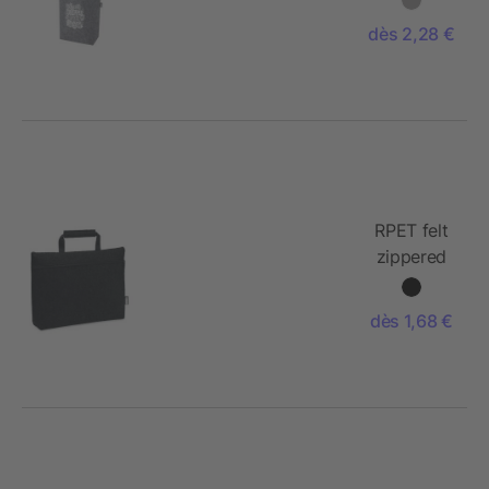
large fond
dès 2,28 €
de 12 L en
feutre
recyclé
certifié
GRS
RPET felt
zippered
laptop bag
dès 1,68 €