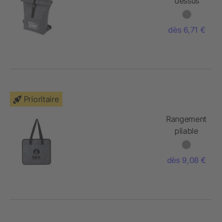
dessus
enroulable
Felta de
dès 6,71 €
13 L en
feutre
recyclé
certifié
GRS
Prioritaire
Rangement
pliable
pour
voiture
dès 9,08 €
Felta en
feutre
recyclé
certifié
GRS