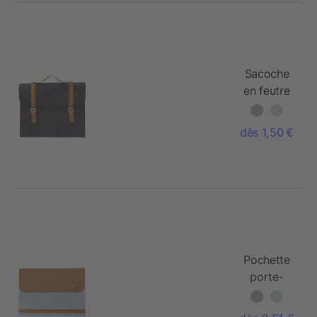
Sacoche
en feutre
Rpet
Amelia
dès 1,50 €
Pochette
porte-
ordinateur
en feutre