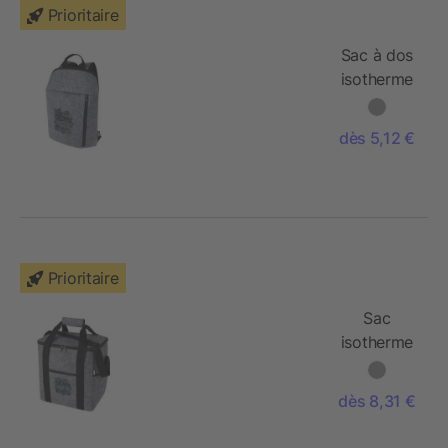
Prioritaire
Sac à dos
isotherme
Felta GRS
en feutrine
dès 5,12 €
recyclée
de 7 L
Prioritaire
Sac
isotherme
Felta en
feutrine
dès 8,31 €
recyclée
GRS de