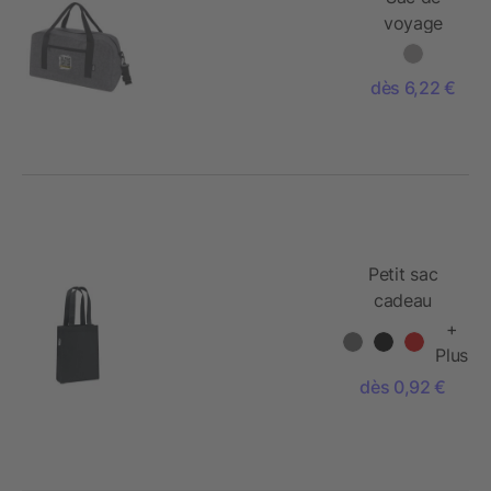
voyage
Felta
recyclé
dès 6,22 €
GRS de
35L
Petit sac
cadeau
feutre RPET
+
Plus
dès 0,92 €