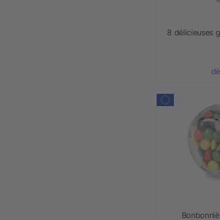
8 délicieuses 
dè
Bonbonniè