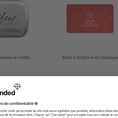
onbons en métal
Boîte à bonbons en plastique
s 0,62 €
dès 0,28 €