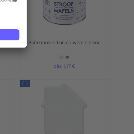
Boîte munie d'un couvercle blanc
dès 1,17 €