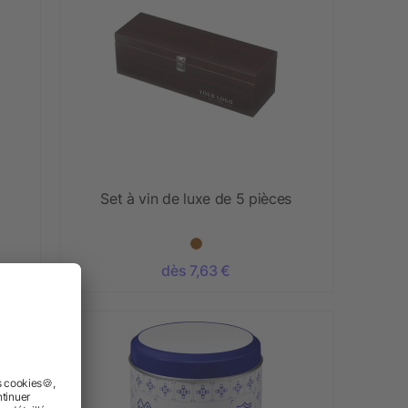
Set à vin de luxe de 5 pièces
dès 7,63 €