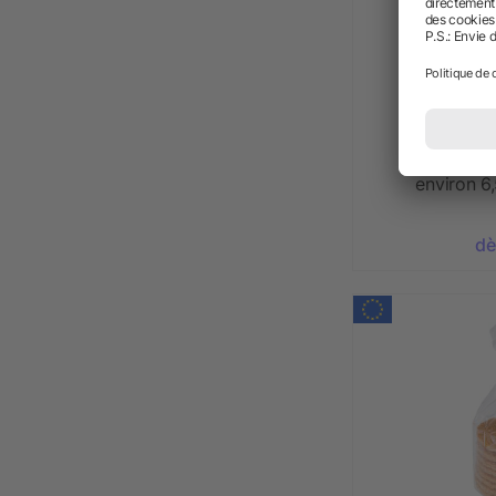
Boîte en pl
environ 6
dè