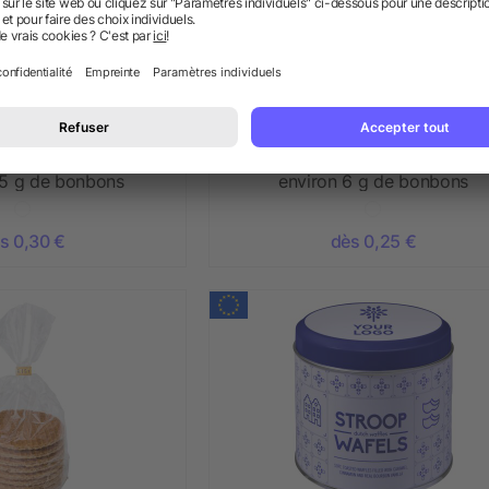
astique contenant
Boîte en plastique contenant
,5 g de bonbons
environ 6 g de bonbons
s 0,30 €
dès 0,25 €