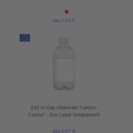
dès 1,04 €
330 ml Eau Vitaminée "Lemon-
Cactus" - Eco Label (uniquement
en Allemagne)
dès 0,67 €