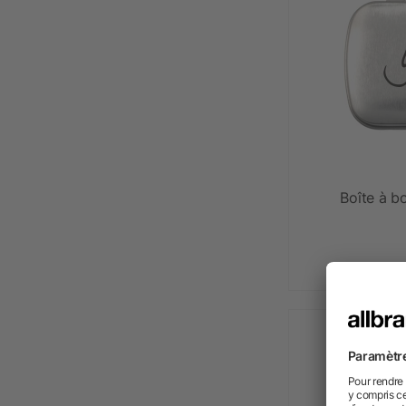
Boîte à b
dè