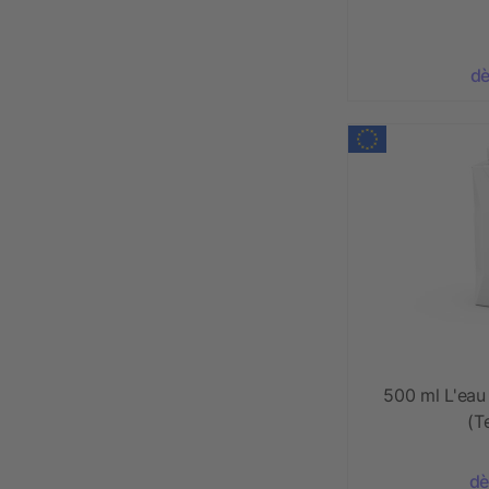
dè
500 ml L'eau 
(T
dè