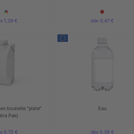
s 1,29 €
dès 0,47 €
en bouteille "plate"
Eau
etra Pak)
s 0,72 €
dès 0,58 €