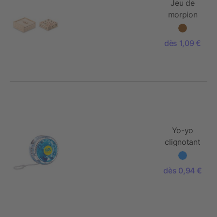
Jeu de
morpion
en bois
dès 1,09 €
Yo-yo
clignotant
lumière
rouge
dès 0,94 €