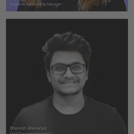
Customer Relationship Manager
Bhavesh Ghevariya
Lead Developer Backend