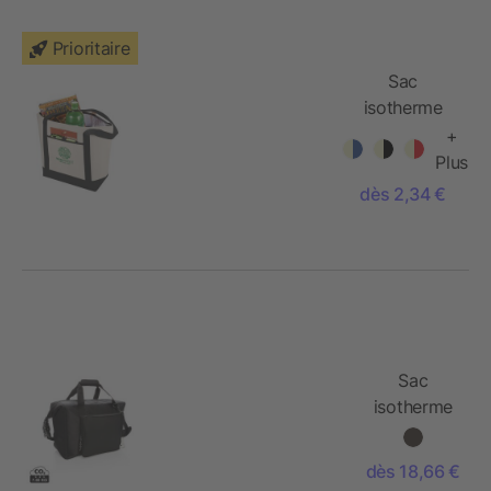
Prioritaire
Sac
isotherme
non-tissé
+
Lighthouse
Plus
dès 2,34 €
Sac
isotherme
cabas
dès 18,66 €