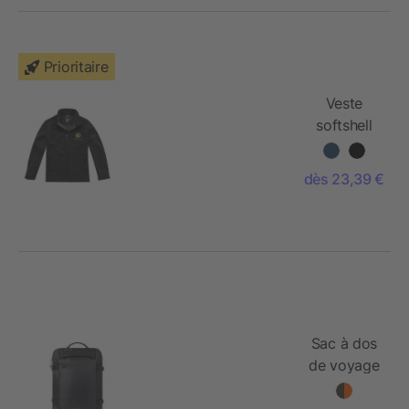
Prioritaire
Veste
softshell
Maxson
dès 23,39 €
Sac à dos
de voyage
25L en
RCS