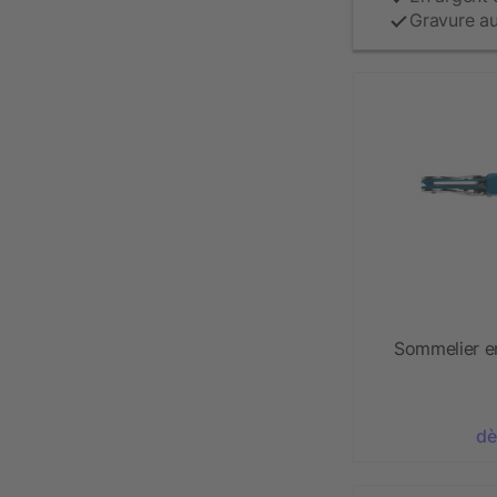
Gravure au
Sommelier en
dè