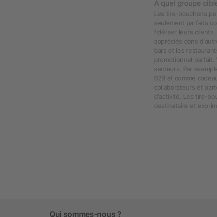
À quel groupe cibl
Les tire-bouchons per
seulement parfaits c
fidéliser leurs clien
appréciés dans d'autr
bars et les restauran
promotionnel parfait. 
secteurs. Par exemple
B2B et comme cadeau 
collaborateurs et pa
d'activité. Les tire-b
destinataire et expri
Qui sommes-nous ?