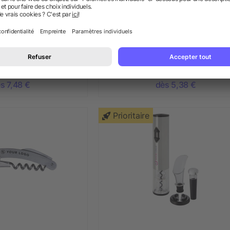
hon automatique
Ouvre-bouteille électrique
s 7,48 €
dès 5,38 €
Prioritaire