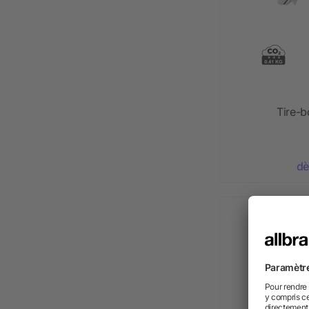
Tire-
dè