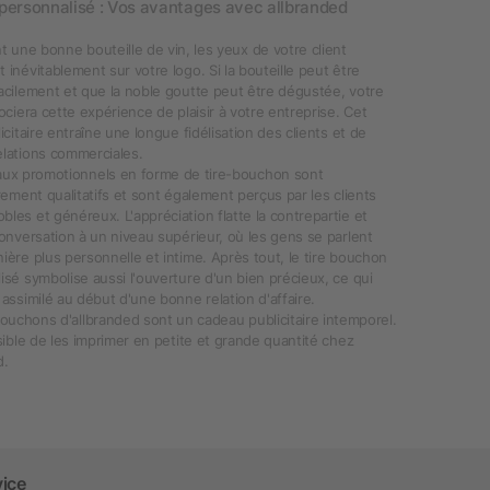
personnalisé : Vos avantages avec allbranded
t une bonne bouteille de vin, les yeux de votre client
 inévitablement sur votre logo. Si la bouteille peut être
acilement et que la noble goutte peut être dégustée, votre
ociera cette expérience de plaisir à votre entreprise. Cet
icitaire entraîne une longue fidélisation des clients et de
lations commerciales.
ux promotionnels en forme de tire-bouchon sont
èrement qualitatifs et sont également perçus par les clients
les et généreux. L'appréciation flatte la contrepartie et
conversation à un niveau supérieur, où les gens se parlent
ière plus personnelle et intime. Après tout, le tire bouchon
isé symbolise aussi l'ouverture d'un bien précieux, ce qui
 assimilé au début d'une bonne relation d'affaire.
bouchons d'allbranded sont un cadeau publicitaire intemporel.
ssible de les imprimer en petite et grande quantité chez
d.
vice