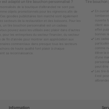
e est adapté un tire bouchon personnalisé ?
Tire bouchon 
sonnalisés de la boutique d'allbranded ne sont pas
En ouvran
omme objets promotionnels pour les vignerons afin de
tomberont
ts. Ces goodies publicitaires bon marché sont également
ouverte f
es secteurs de la restauration et des boissons. Pour les
client ass
ts, un tire bouchon personnalisé est un cadeau
effet publ
Vous pouvez aussi les utilisés avec plaisir dans d'autres
bonnes re
, pour les entreprises du secteur financier, du secteur
Les cadea
de fin d'année pour montrer son appréciation aux
particuli
rtenaires commerciaux dans presque tous les secteurs
comme nob
ouchons de haute qualité font plaisir à chaque
élève la 
ment sa reconnaissance.
d'une man
personnal
peut être
Les tire-
Il est po
allbrande
Information
Ser