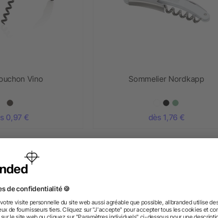
bouchon Vino
Sommelier Nordkapp
s 0,97 €
dès 1,76 €