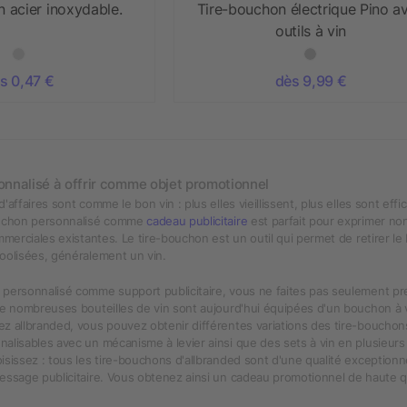
 acier inoxydable.
Tire-bouchon électrique Pino a
outils à vin
s 0,47 €
dès 9,99 €
onnalisé à offrir comme objet promotionnel
'affaires sont comme le bon vin : plus elles vieillissent, plus elles sont e
ouchon personnalisé comme
cadeau publicitaire
est parfait pour exprimer no
mmerciales existantes. Le tire-bouchon est un outil qui permet de retirer le
oolisées, généralement un vin.
personnalisé comme support publicitaire, vous ne faites pas seulement pre
de nombreuses bouteilles de vin sont aujourd'hui équipées d'un bouchon à v
z allbranded, vous pouvez obtenir différentes variations des tire-bouchon
alisables avec un mécanisme à levier ainsi que des sets à vin en plusieurs 
isissez : tous les tire-bouchons d'allbranded sont d'une qualité exceptionn
essage publicitaire. Vous obtenez ainsi un cadeau promotionnel de haute qua