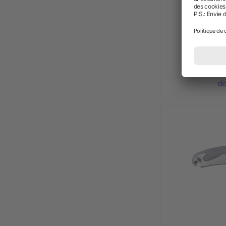
Tire-bouc
dè