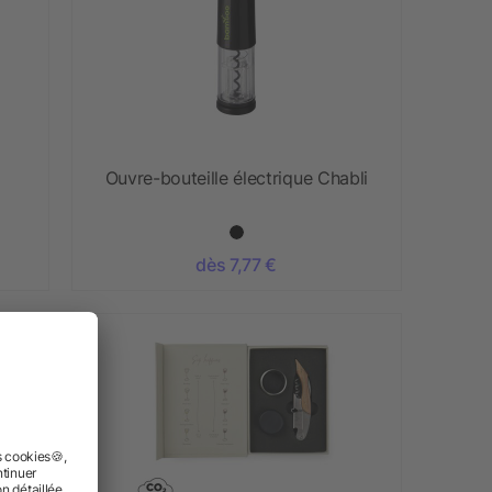
Ouvre-bouteille électrique Chabli
dès 7,77 €