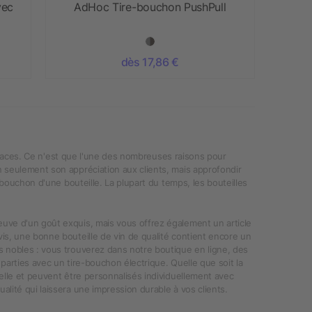
vec
AdHoc Tire-bouchon PushPull
dès 17,86 €
fficaces. Ce n'est que l'une des nombreuses raisons pour
n seulement son appréciation aux clients, mais approfondir
 bouchon d'une bouteille. La plupart du temps, les bouteilles
uve d'un goût exquis, mais vous offrez également un article
is, une bonne bouteille de vin de qualité contient encore un
s nobles : vous trouverez dans notre boutique en ligne, des
parties avec un tire-bouchon électrique. Quelle que soit la
elle et peuvent être personnalisés individuellement avec
lité qui laissera une impression durable à vos clients.