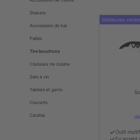
Shakers
Meilleures vente
Accessoires de bar
Pailles
Tire bouchons
Couteaux de cuisine
Sets à vin
Tabliers et gants
So
Couverts
Carafes
dè
Outil multi
En argent 