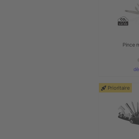
Pince m
dè
Prioritaire