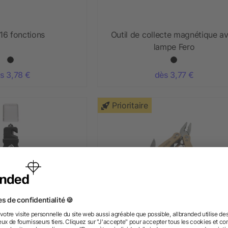
 16 fonctions
Outil de collecte magnétique a
lampe Fero
s 3,78 €
dès 3,77 €
Prioritaire
métal magnétique
Outil 12 fonctions taille moyen