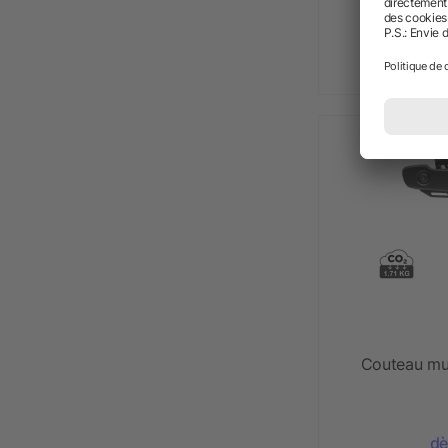
dè
Couteau mul
dè