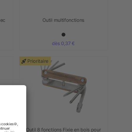
vec
Outil multifonctions
dès 0,37 €
Prioritaire
ne
Outil 8 fonctions Fixie en bois pour