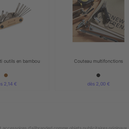
ti outils en bambou
Couteau multifonctions
s 2,14 €
dès 2,00 €
 et accessoires d'allbranded comme objets publicitaires originaux