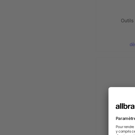
Outils
dè
Torche en 