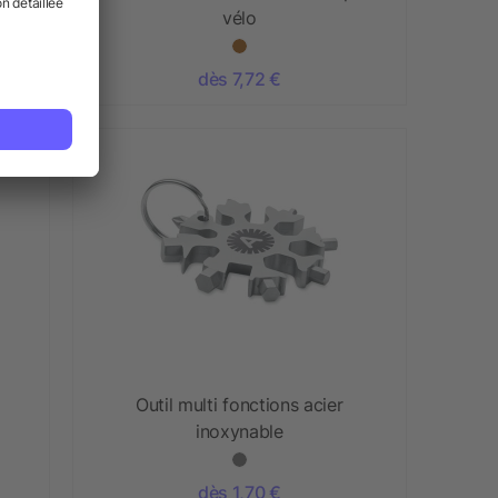
vélo
dès 7,72 €
Outil multi fonctions acier
inoxynable
dès 1,70 €