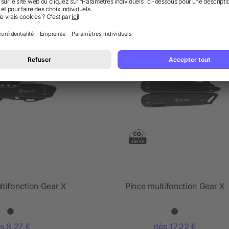
Anderson en bois
s 1,91 €
dès 5,66 €
tifonction Gear X
Pince multifonction Gear X
s 8,27 €
dès 17,22 €