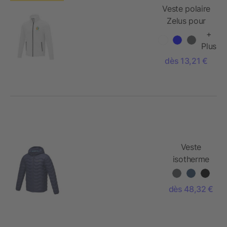
Veste polaire
Zelus pour
homme
+
Plus
dès 13,21 €
Veste
isotherme
Petalite
recyclée
dès 48,32 €
certifiée
GRS pour
homme