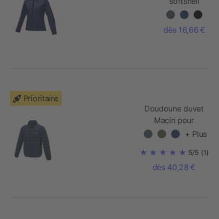
softshell
recyclée
femme
dès 16,66 €
Coltan
Prioritaire
Doudoune duvet
Macin pour
homme
+ Plus
5/5
(1)
dès 40,28 €