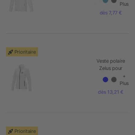
recyclée GRS
Plus
entièrement
dès 7,77 €
zippée
Prioritaire
Veste polaire
Zelus pour
femme
+
Plus
dès 13,21 €
Prioritaire