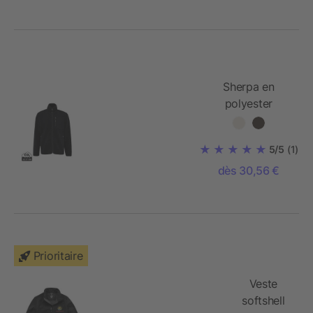
Sherpa en
polyester
recyclé Iqoniq
Diran
5/5
(1)
dès 30,56 €
Prioritaire
Veste
softshell