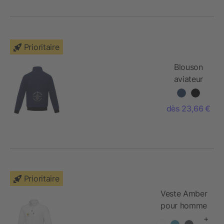
Prioritaire
Blouson
aviateur
Keefe
léger et
dès 23,66 €
unisexe
Prioritaire
Veste Amber
pour homme
en polaire
+