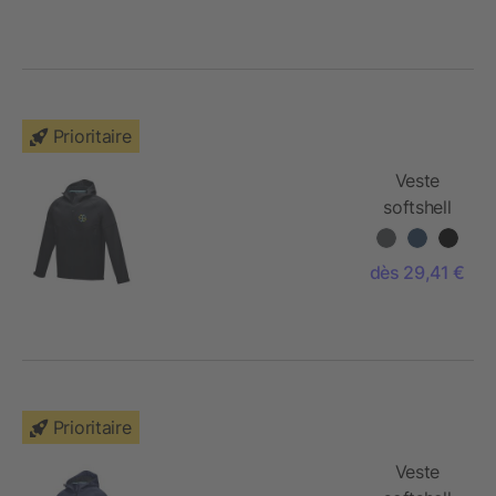
Prioritaire
Veste
softshell
recyclée
homme
dès 29,41 €
Coltan
Prioritaire
Veste