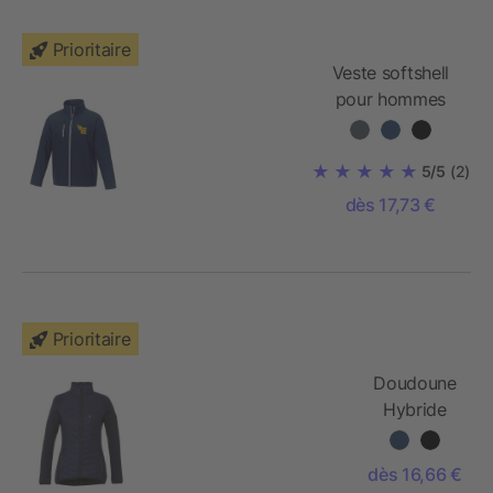
Prioritaire
Veste softshell
pour hommes
Orion
5/5
(2)
dès 17,73 €
Prioritaire
Doudoune
Hybride
Banff
Femme
dès 16,66 €