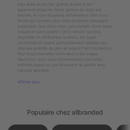
mais aussi de par leur grande qualité et leur
apparence élégante. Notre gamme de veste est
énorme, et vous trouverez certainement chez nous
l’article qui convient pour votre prochaine campagne
publicitaire. Que diriez-vous, par exemple, d’une veste
chaude en laine polaire ? Cette version sportive,
disponible en différentes couleurs, est super
confortable et s’avère particulièrement adaptée aux
diverses activités de plein air quand il fait froid dehors.
Pour les promenades hivernales ou les orages
d’automne, nous vous recommandons une parka
softshell zippée ou une doudoune de qualité avec
capuche amovible.
Afficher plus
Populaire chez allbranded