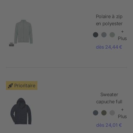
Polaire à zip
en polyester
recyclé
+
Iqoniq Talung
Plus
dès 24,44 €
Prioritaire
Sweater
capuche full
zip Arora
+
Plus
dès 24,01 €