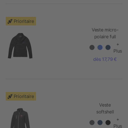
Prioritaire
Veste micro-
polaire full
zip femme
+
Brossard
Plus
dès 17,79 €
Prioritaire
Veste
softshell
pour femmes
+
Orion
Plus