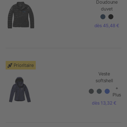
Doudoune
duvet
léger
femme
dès 45,48 €
Scotia
Prioritaire
Veste
softshell
femme
+
Langley
Plus
dès 13,32 €