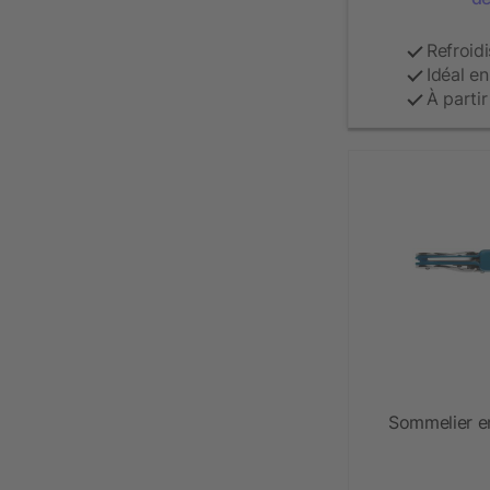
Refroid
Idéal e
À parti
Sommelier en