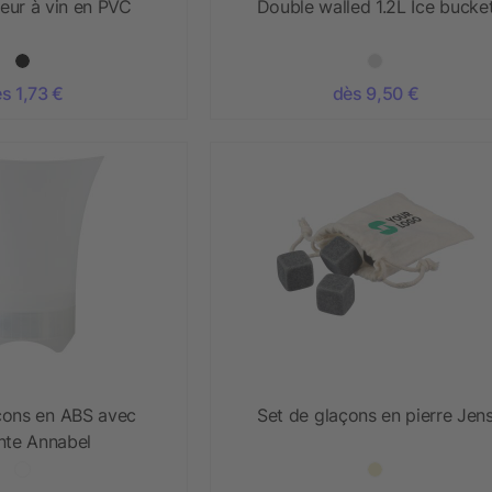
seur à vin en PVC
Double walled 1.2L Ice bucke
s 1,73 €
dès 9,50 €
çons en ABS avec
Set de glaçons en pierre Jen
nte Annabel