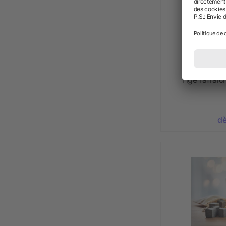
Tige rafraîc
dè