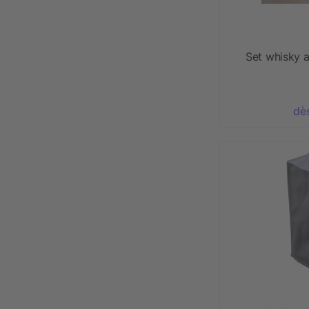
Set whisky 
dè