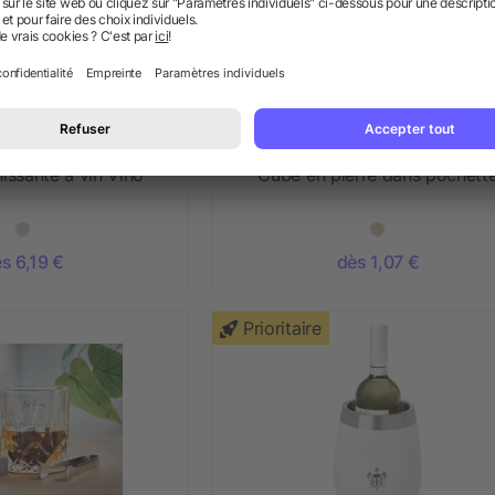
hissante à vin Vino
Cube en pierre dans pochett
s 6,19 €
dès 1,07 €
Prioritaire