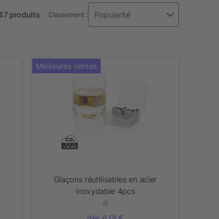
 47 produits
Classement :
Meilleures ventes
Glaçons réutilisables en acier
inoxydable 4pcs
dès 6,18 €