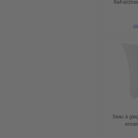
Rafraîchis
dè
Seau à gla
encei