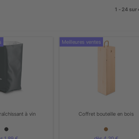
1 - 24 sur
s
Meilleures ventes
fraîchissant à vin
Coffret bouteille en bois
s 1,89 €
dès 4,20 €