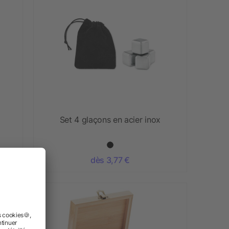
Set 4 glaçons en acier inox
dès 3,77 €