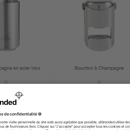
agne en acier inox
Bouchon à Champagne
s 7,93 €
dès 0,95 €