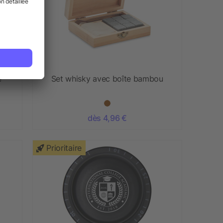
e
Set whisky avec boîte bambou
dès 4,96 €
Prioritaire