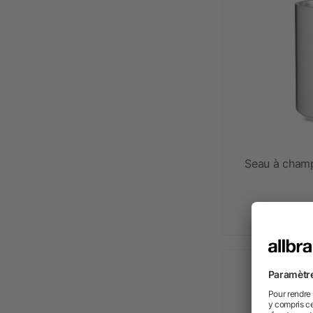
Seau à champ
dè