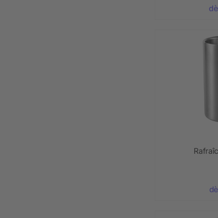
dè
Rafraîc
dè