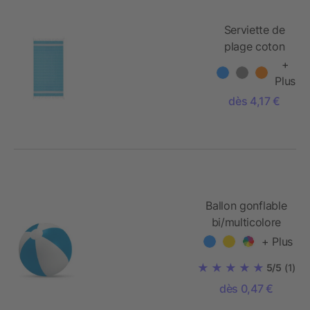
Serviette de
plage coton
+
Plus
dès 4,17 €
Ballon gonflable
bi/multicolore
+ Plus
5/5
(1)
dès 0,47 €