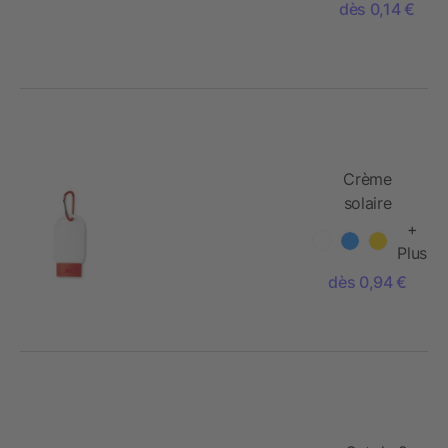
dès 0,14 €
Crème
solaire
protection
+
SPF30 30ml
Plus
avec
dès 0,94 €
mousqueton