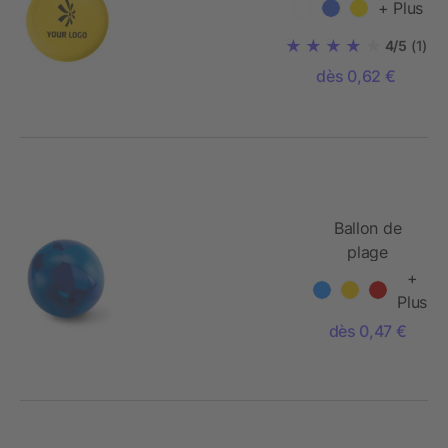
diamètre de 21
+ Plus
cm.
4/5
(1)
dès 0,62 €
Ballon de
plage
gonflable
+
coloré
Plus
dès 0,47 €