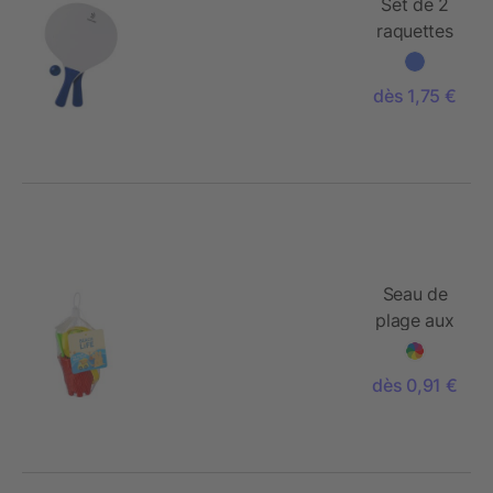
Set de 2
raquettes
de plage
dès 1,75 €
Seau de
plage aux
couleurs
vives.
dès 0,91 €