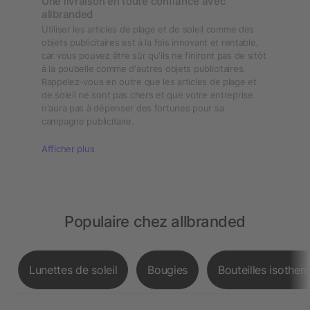
Une livraison en toute confiance avec
allbranded
Utiliser les articles de plage et de soleil comme des
objets publicitaires est à la fois innovant et rentable,
car vous pouvez être sûr qu'ils ne finiront pas de sitôt
à la poubelle comme d'autres objets publicitaires.
Rappelez-vous en outre que les articles de plage et
de soleil ne sont pas chers et que votre entreprise
n'aura pas à dépenser des fortunes pour sa
campagne publicitaire.
Afficher plus
Populaire chez allbranded
Lunettes de soleil
Bougies
Bouteilles isother