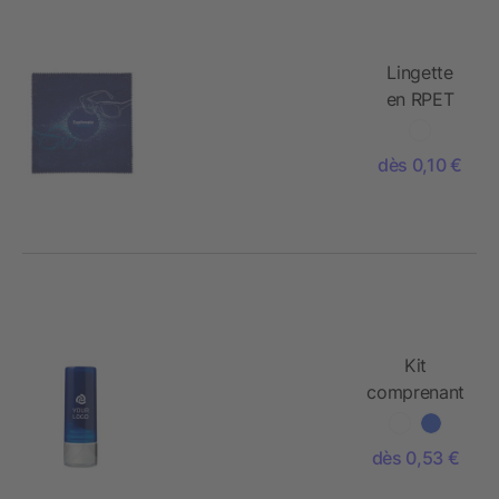
Lingette
en RPET
13x13cm
dès 0,10 €
Kit
comprenant
un spray de
30 ml.
dès 0,53 €