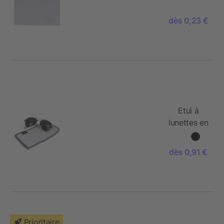
en
microfibre
dès 0,23 €
R-PET 15 x
15cm
Etui à
lunettes en
mircrofibre
R-PET
dès 0,91 €
Prioritaire