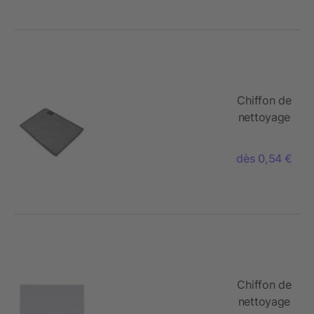
Chiffon de
nettoyage
en
microfibre
dès 0,54 €
R-PET 13 x
18cm
Chiffon de
nettoyage