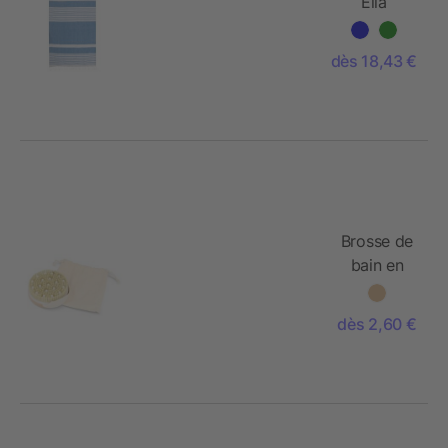
Ella
Serviette
de
dès 18,43 €
hammam
coton bio
145x250cm
Brosse de
bain en
bambou
dès 2,60 €