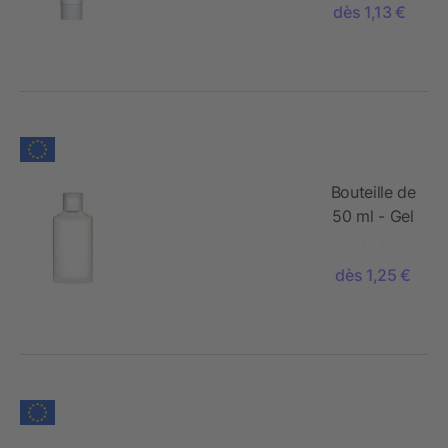
Gingembre-
dès 1,13 €
Citron Vert -
FullbodyPrint
Bouteille de
50 ml - Gel
Douche
Gingembre-
dès 1,25 €
Citron Vert
- Body
Label