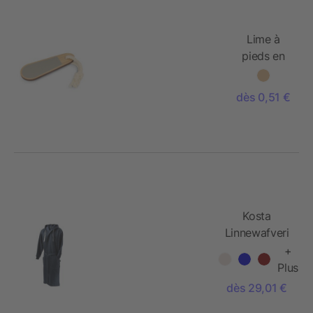
Lime à
pieds en
bambou
dès 0,51 €
Kosta
Linnewafveri
Peignoir
+
College L/XL
Plus
dès 29,01 €