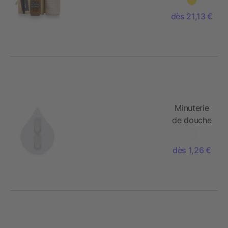
Happy
dès 21,13 €
Home
Minuterie
de douche
Goutte
d'eau -
dès 1,26 €
5min