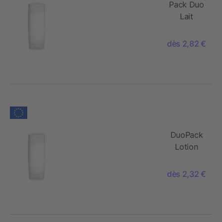
Pack Duo
Lait
Solaire
FPS 30 +
dès 2,82 €
Gel
Douche
Romarin-
Gingembre
(2x 50 ml)
DuoPack
Lotion
corporelle
(sensible)
dès 2,32 €
+ Gel
douche
Romarin-
Gingembre