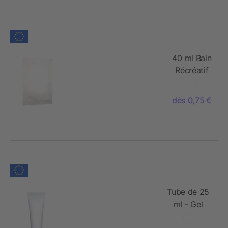
ml)
40 ml Bain
Récréatif
Pin-Cèdre"
(sachet) -
dès 0,75 €
Soft Touch
Print
Tube de 25
ml - Gel
Douche