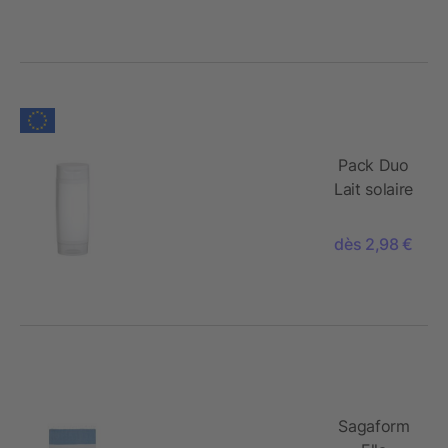
Miel"
(sachet) -
Soft Touch
Print
Pack Duo
Lait solaire
sensible
FPS 50 +
dès 2,98 €
Gel Douche
Gingembre-
Vitron Vert
(2x 50 ml)
Sagaform