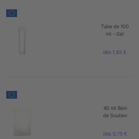
(2 x 50 ml)
Tube de 100
ml - Gel
douche
Gingembre-
dès 1,83 €
Citron Vert -
FullbodyPrint
40 ml Bain
de Soutien
Immunitaire
40 ml
dès 0,75 €
"Eucalyptus-