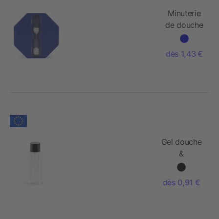
Minuterie
de douche
Hexagon -
5min
dès 1,43 €
Gel douche
&
Shampooing
Made in
dès 0,91 €
Europe
50ml