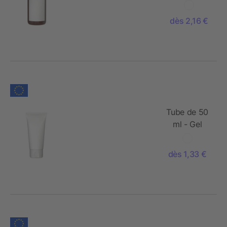
Gel Douche
Gingembre-
dès 2,16 €
Citron Vert
- Body
Label
Tube de 50
ml - Gel
Douche
Rosmarin-
dès 1,33 €
Gingembre -
FullbodyPrint