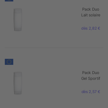
Pack Duo
Lait solaire
sensible
FPS 30 +
dès 2,82 €
Gel
Douche
Romarin-
Gingembre
(2x 50 ml)
Pack Duo
Gel Sportif
+ Gel
Douche
dès 2,57 €
Rosmarin-
Gingembre
(2 X 50