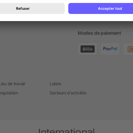
Cont
Note 
Modes de paiement
Lieu de travail
Loisirs
Inspiration
Secteurs d'activités
International