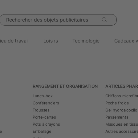
Rechercher des objets publicitaires
ieu de travail
Loisirs
Technologie
Cadeaux v
RANGEMENT ET ORGANISATION
ARTICLES PHA
Lunch-box
Chiffons microfib
Conférenciers
Poche froide
Trousses
Gel hydroalcooli
Porte-cartes
Pansements
Pots à crayons
Masques en tiss
he
Emballage
Autres accessoir