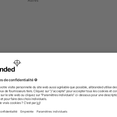
Autres
Information
Ser
FAQ
Glossaire
Prod
À propos des livraisons
Blog
Bout
Faire une réclamation
Newsletter
Serv
Processus de commande
Pant
Stoc