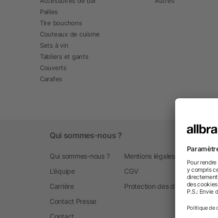
Accessoires de bar
Autres
Pailles
Tire bouchons
Couteaux de cuisine
Sets à vin
Tabliers et gants
Couverts
Carafes
Qui sommes-nous ?
Qui sommes-nous ?
Mentions légales
L’équipe
CGV
Carrière
Protection des données
Contact Presse
Contact