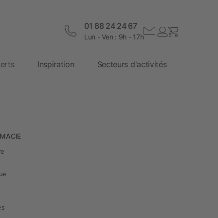
01 88 24 24 67
Lun - Ven : 9h - 17h
erts
Inspiration
Secteurs d'activités
RMACIE
re
que
u
es