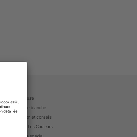
vice
uction sur mesure
ique en marque blanche
ice d'impression et conseils
one® Aide Sur Les Couleurs
kage & Service spécial