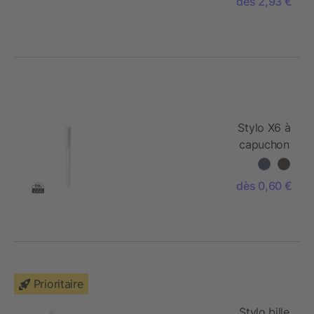
dès 2,93 €
Stylo X6 à
capuchon
avec encre
ultra
dès 0,60 €
glissante
Prioritaire
Stylo bille