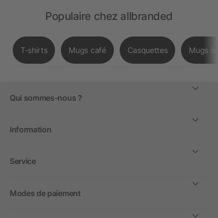
Populaire chez allbranded
T-shirts
Mugs café
Casquettes
Mugs is
Qui sommes-nous ?
Information
Service
Modes de paiement