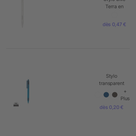
Terra en
plastique
de maïs
dès 0,47 €
Stylo
transparent
X8 en rPET
+
GRS
Plus
dès 0,20 €