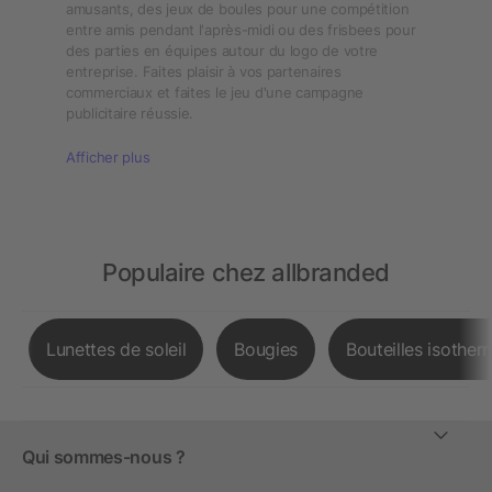
amusants, des jeux de boules pour une compétition
entre amis pendant l'après-midi ou des frisbees pour
des parties en équipes autour du logo de votre
entreprise. Faites plaisir à vos partenaires
commerciaux et faites le jeu d'une campagne
publicitaire réussie.
Afficher plus
Populaire chez allbranded
Lunettes de soleil
Bougies
Bouteilles isother
Qui sommes-nous ?