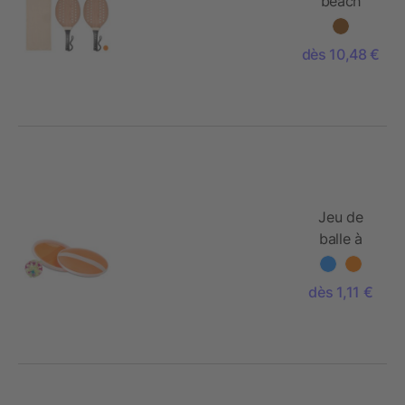
beach
tennis set
dès 10,48 €
Jeu de
balle à
ventouses
dès 1,11 €