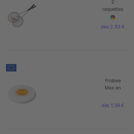
2
raquettes
de
badminton
dès 2,93 €
Frisbee
Max en
plastique
pour chien
dès 1,39 €