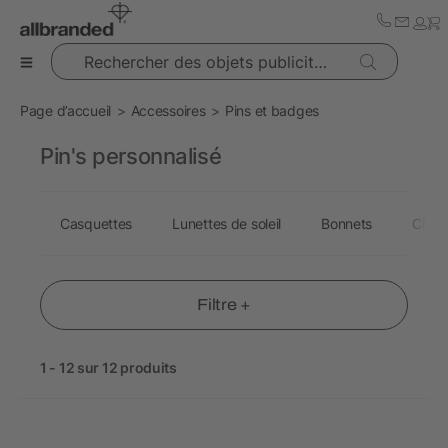
Rechercher des objets publicitaires
Page d’accueil
Accessoires
Pins et badges
Pin's personnalisé
Casquettes
Lunettes de soleil
Bonnets
Chap
Filtre +
1 - 12 sur 12 produits