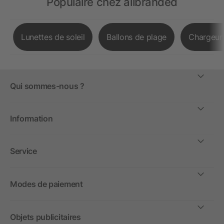
Populaire chez allbranded
Lunettes de soleil
Ballons de plage
Chargeurs
Qui sommes-nous ?
Information
Service
Modes de paiement
Objets publicitaires