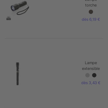
torche
CREE 3 W
medium
dès 6,19 €
Lampe
extensible
dès 3,43 €