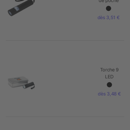
de poche
poignée
magnétique
dès 3,51 €
fine et LED
Torche 9
LED
dès 3,48 €