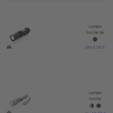
Lampe
torche de
poche
CREE 3 W
dès 5,50 €
Lampe
torche
CREE
10 W