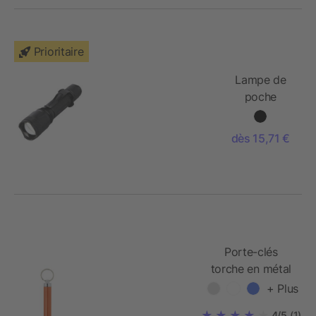
Prioritaire
Lampe de
poche
tactique
rechargeable
dès 15,71 €
Mears de
5 W
Porte-clés
torche en métal
+ Plus
4/5
(1)