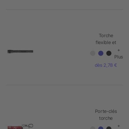
Torche
flexible et
téléscopique
+
rétractable
Plus
jusqu'à 55
dès 2,78 €
cm
Porte-clés
torche
+