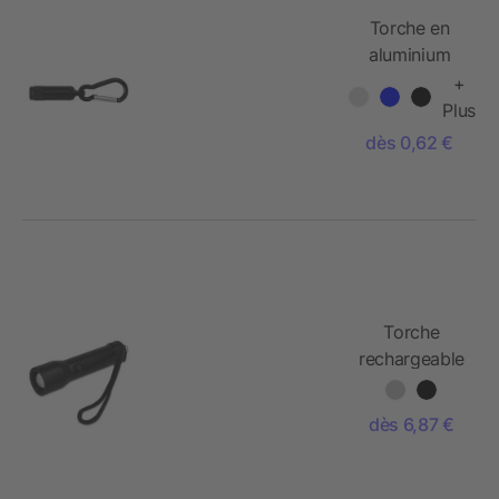
Torche en
aluminium
avec
+
mousqueton
Plus
dès 0,62 €
Torche
rechargeable
en aluminium
recyclé IPX4
dès 6,87 €