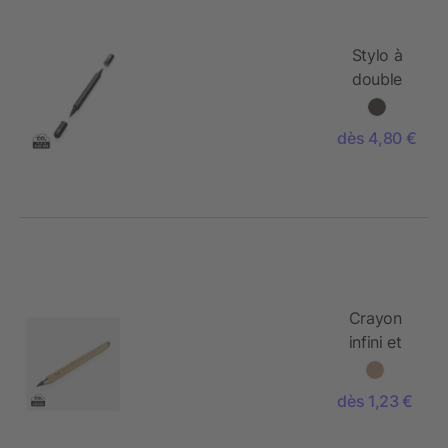
Stylo à
double
pointe en
aluminium
dès 4,80 €
RCS Swiss
Peak
Storm
Crayon
infini et
multitâches
en bambou
dès 1,23 €
Eon