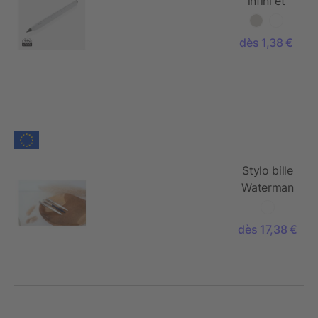
infini et
multitâches
en
dès 1,38 €
aluminium
recyclé
RCS Eon
Stylo bille
Waterman
Allure
Deluxe
dès 17,38 €