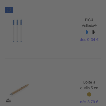
BIC®
Velleda®
White
Board
dès 0,34 €
Marker
Fine
Boîte à
outils 5 en
1 en
bambou
dès 3,79 €