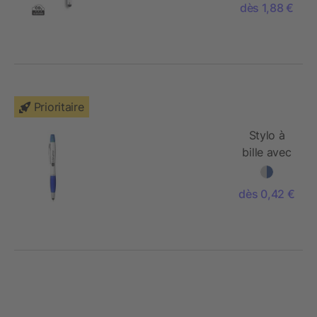
dès 1,88 €
Prioritaire
Stylo à
bille avec
fonction
stylet et
dès 0,42 €
surligneur
Nash