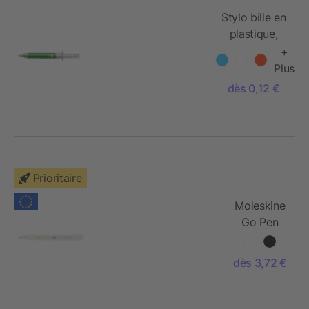
Stylo bille en
plastique,
mine noire.
+
Plus
dès 0,12 €
Prioritaire
Moleskine
Go Pen
Stylo à
bille 1.0
dès 3,72 €