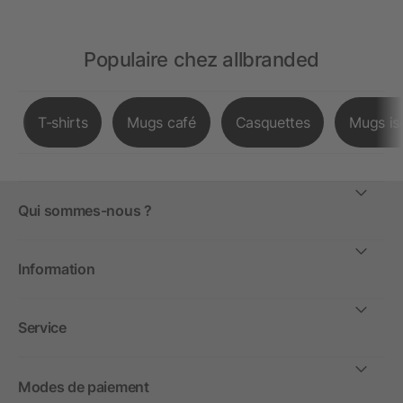
Populaire chez allbranded
T-shirts
Mugs café
Casquettes
Mugs is
Qui sommes-nous ?
Information
Service
Modes de paiement