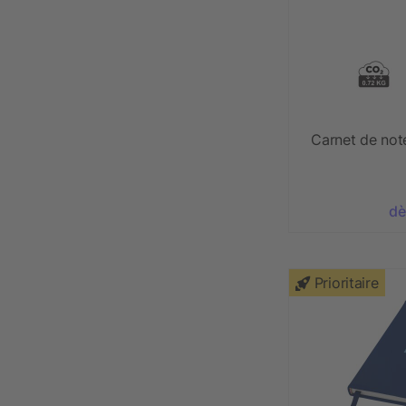
Carnet de not
dè
Prioritaire