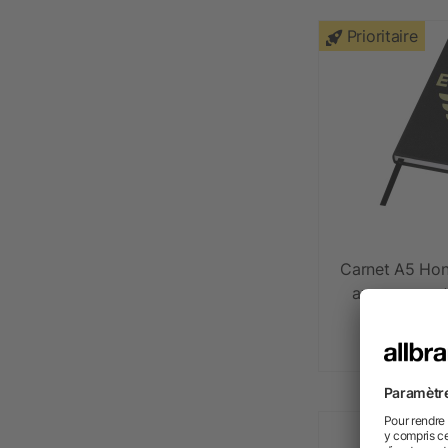
Prioritaire
Carnet A5 Hon
avec couvert
dè