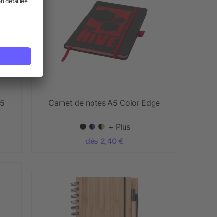
A5
Carnet de notes A5 Color Edge
+ Plus
dès 2,40 €