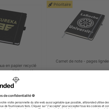
Prioritaire
Carnet de note - pages lignée
ua en papier recyclé
ure en PET recyclé
+ Plus
+ Plus
5/5
(1)
s 1,61 €
dès 2,34 €