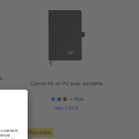
s
Carnet A5 en PU avec pochette
+ Plus
dès 1,68 €
Prioritaire