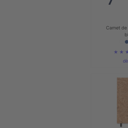
Carnet de
b
dè