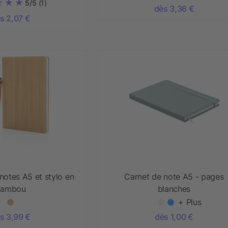
5/5
(1)
dès 3,36 €
s 2,07 €
notes A5 et stylo en
Carnet de note A5 - pages
bambou
blanches
+ Plus
s 3,99 €
dès 1,00 €