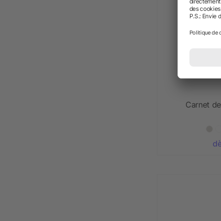
Carnet de
dè