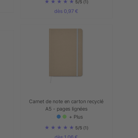
5/5
(1)
dès 0,97 €
Carnet de note en carton recyclé
A5 - pages lignées
+ Plus
5/5
(1)
dès 1,06 €