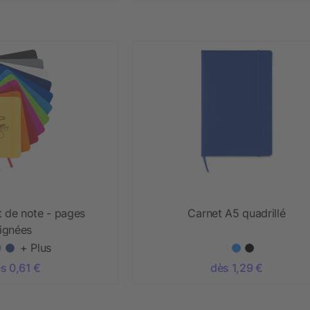
t de note - pages
Carnet A5 quadrillé
lignées
+ Plus
s 0,61 €
dès 1,29 €