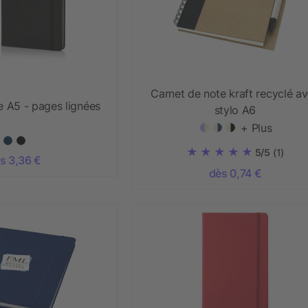
Carnet de note kraft recyclé a
e A5 - pages lignées
stylo A6
+ Plus
5/5
(1)
s 3,36 €
dès 0,74 €