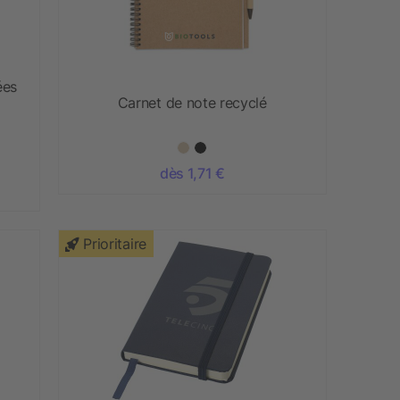
ées
Carnet de note recyclé
dès 1,71 €
Prioritaire