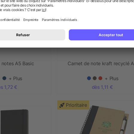
 notes A5 Basic
Carnet de note kraft recyclé 
+ Plus
+ Plus
s 1,72 €
dès 1,11 €
Prioritaire