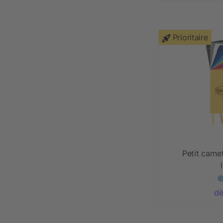
Prioritaire
Petit carne
dè