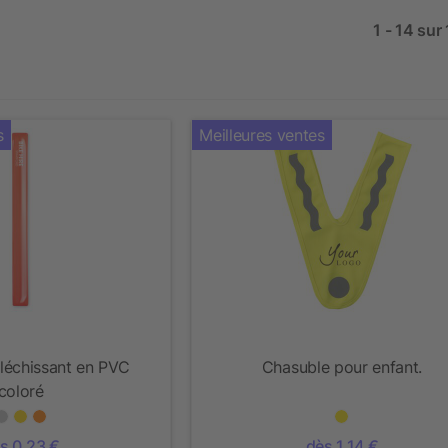
1 - 14 sur
s
Meilleures ventes
fléchissant en PVC
Chasuble pour enfant.
coloré
s 0,23 €
dès 1,14 €