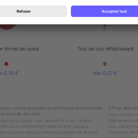
en forme de coeur
Tour de cou réfléchissant
s 0,76 €
dès 0,27 €
cteurs comme supports publicitaires fonctionnels
Offrez des réf
ur plus de sécurité !
Vous ne savez ni
 que vous pensez à leur sécurité et à leur santé et
d’allbranded sou
es réflecteurs extrêmement utiles comme cadeaux
vous, par exempl
otègent les gens face aux nombreux dangers de la route,
l'inscription d’e
obscurité et lors de mauvaises conditions
avec votre logo