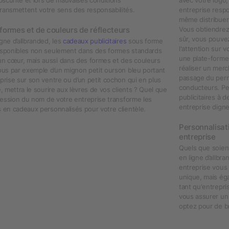
ransmettent votre sens des responsabilités.
entreprise respo
même distribuer 
formes et de couleurs de réflecteurs
Vous obtiendrez 
sûr, vous pouvez
gne d’allbranded, les
cadeaux publicitaires
sous forme
l'attention sur 
disponibles non seulement dans des formes standards
une plate-forme 
n cœur, mais aussi dans des formes et des couleurs
réaliser un merc
vous par exemple d’un mignon petit ourson bleu portant
passage du permi
eprise sur son ventre ou d’un petit cochon qui en plus
conducteurs. Pe
é, mettra le sourire aux lèvres de vos clients ? Quel que
publicitaires à 
mpression du nom de votre entreprise transforme les
entreprise digne
s en cadeaux personnalisés pour votre clientèle.
Personnalisati
entreprise
Quels que soient
en ligne d’allbr
entreprise vous 
unique, mais ég
tant qu'entrepri
vous assurer un 
optez pour de bri