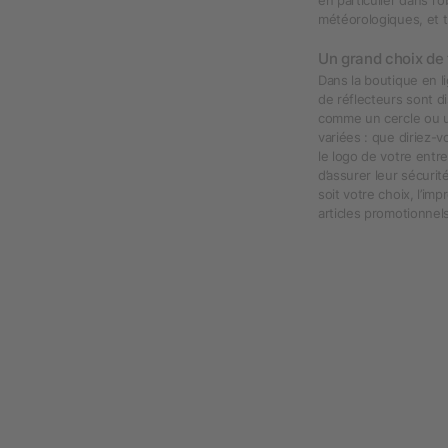
météorologiques, et t
Un grand choix de 
Dans la boutique en li
de réflecteurs sont 
comme un cercle ou u
variées : que diriez-
le logo de votre entr
d’assurer leur sécurit
soit votre choix, l’i
articles promotionnel