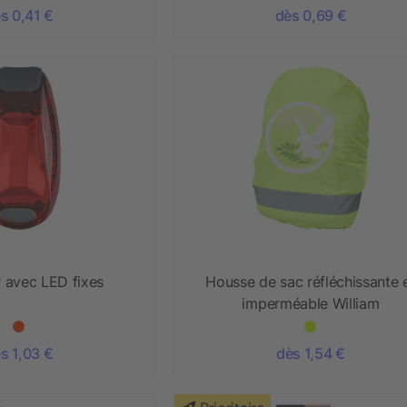
s 0,41 €
dès 0,69 €
r avec LED fixes
Housse de sac réfléchissante 
imperméable William
s 1,03 €
dès 1,54 €