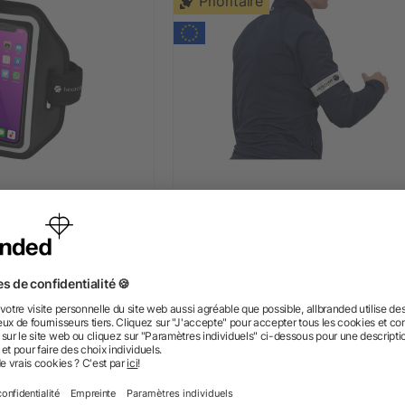
Prioritaire
éfléchissant pour
Brassard slap réfléchissant d
ec étui transparent
sécurité Johan 38 cm
Haile
s 2,27 €
dès 1,02 €