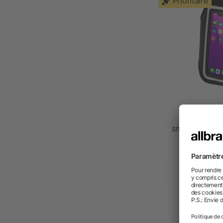
Prioritaire
Bracelet r
smartphone av
dè