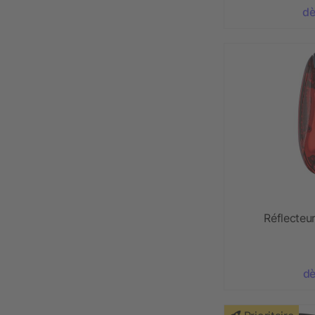
dè
Réflecteu
dè