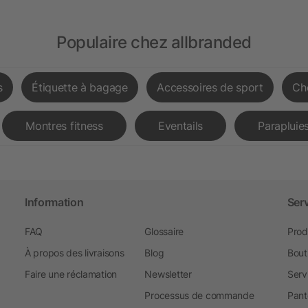
Populaire chez allbranded
s
Étiquette à bagage
Accessoires de sport
Ch
Montres fitness
Eventails
Parapluies
Information
Ser
FAQ
Glossaire
Prod
À propos des livraisons
Blog
Bout
Faire une réclamation
Newsletter
Serv
Processus de commande
Pant