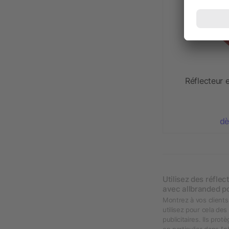
Réflecteur 
dè
Utilisez des réfle
avec allbranded po
Montrez à vos clients
utilisez pour cela d
publicitaires. Ils pr
en particulier dans l'