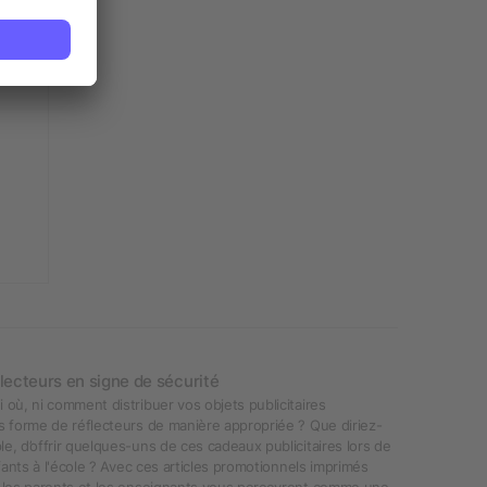
lecteurs en signe de sécurité
 où, ni comment distribuer vos objets publicitaires
s forme de réflecteurs de manière appropriée ? Que diriez-
e, d’offrir quelques-uns de ces cadeaux publicitaires lors de
nfants à l'école ? Avec ces articles promotionnels imprimés
, les parents et les enseignants vous percevront comme une