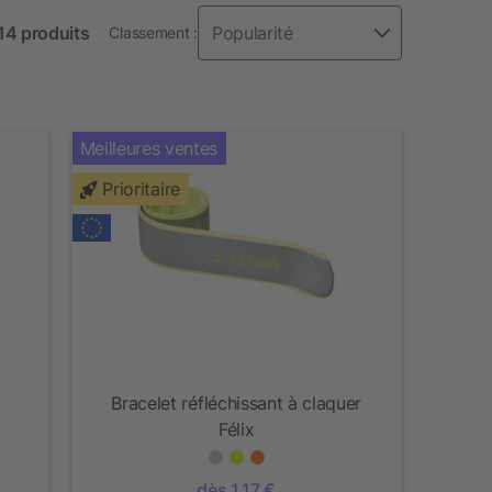
 14 produits
Classement :
Meilleures ventes
Prioritaire
Bracelet réfléchissant à claquer
Félix
dès 1,17 €