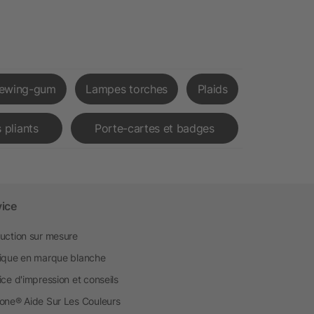
ewing-gum
Lampes torches
Plaids
 pliants
Porte-cartes et badges
vice
uction sur mesure
ique en marque blanche
ice d'impression et conseils
one® Aide Sur Les Couleurs