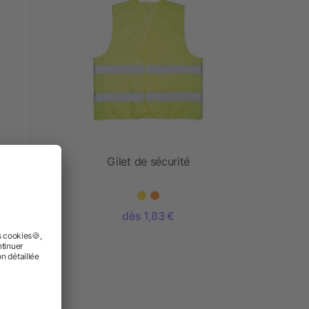
e
Gilet de sécurité
dès 1,83 €