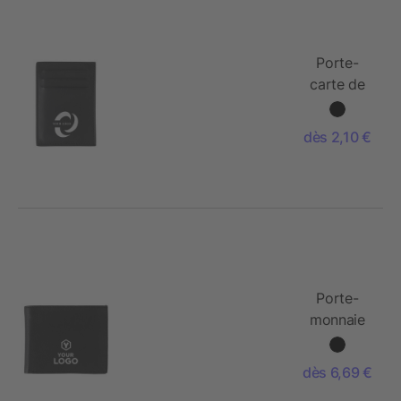
Porte-
carte de
crédit
RFID en
dès 2,10 €
croûte de
cuir.
Porte-
monnaie
en croûte
de cuir
dès 6,69 €