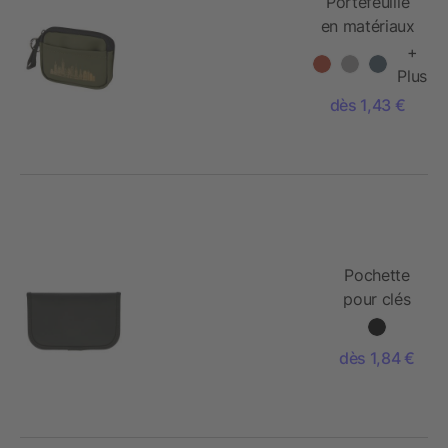
Portefeuille
en matériaux
recyclés
+
certifié GRS
Plus
Resi Plus
dès 1,43 €
Pochette
pour clés
et cartes
Ripple
dès 1,84 €