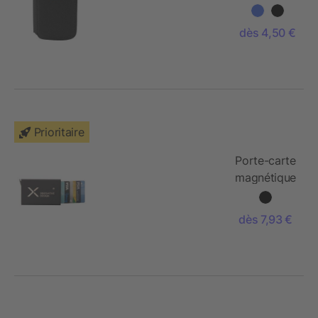
en rPET
Susanne
dès 4,50 €
Prioritaire
Porte-carte
magnétique
RFID
SCX.design
dès 7,93 €
O35