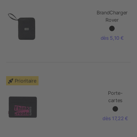
BrandCharger
Rover
portefeuille
de voyage
dès 5,10 €
Prioritaire
Porte-
cartes
RFID
Herschel
dès 17,22 €
Charlie
recyclé