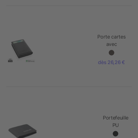
Porte cartes
avec
géolocalisation
en polyester
dès 26,26 €
RCS Seekcard
Portefeuille
PU
localisateur