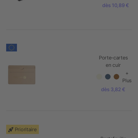
dès 10,89 €
Porte-cartes
en cuir
recyclé
+
Citizen Vert
Plus
Tintin
dès 3,82 €
Prioritaire