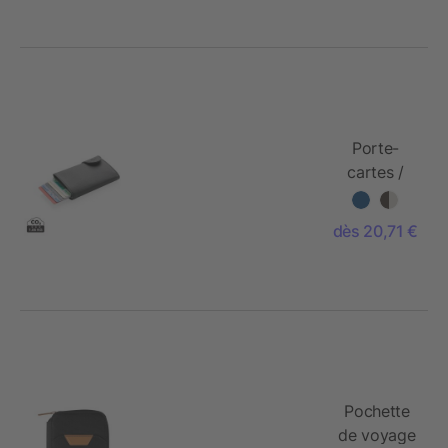
Porte-
cartes /
portefeuille
anti-RFID
dès 20,71 €
C-Secure
Pochette
de voyage