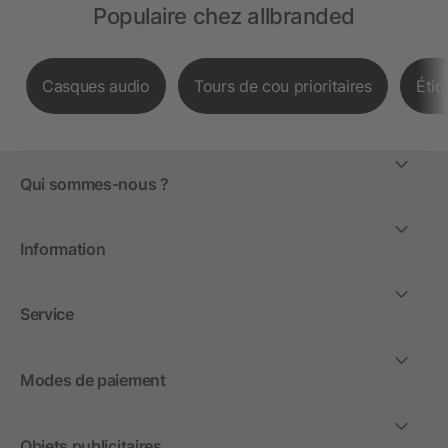
Populaire chez allbranded
Casques audio
Tours de cou prioritaires
Étiq
Qui sommes-nous ?
Information
Service
Modes de paiement
Objets publicitaires