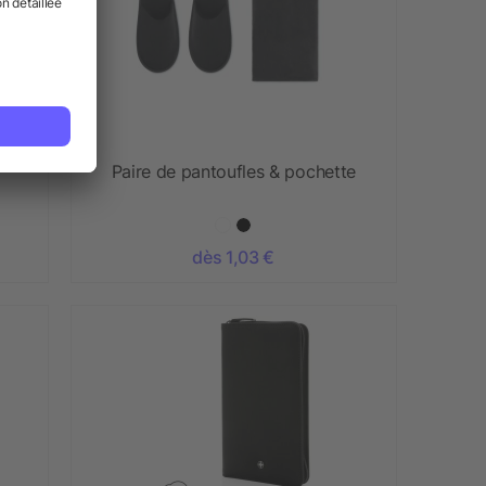
Paire de pantoufles & pochette
dès 1,03 €