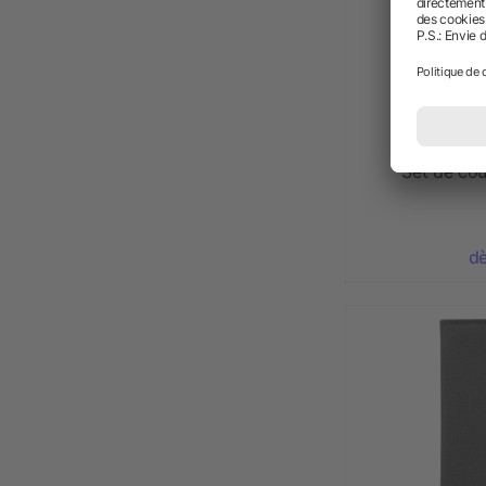
Set de cou
dè