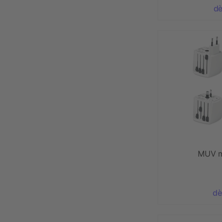
dè
MUV m
dè