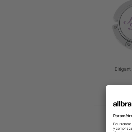
Elégant
dè