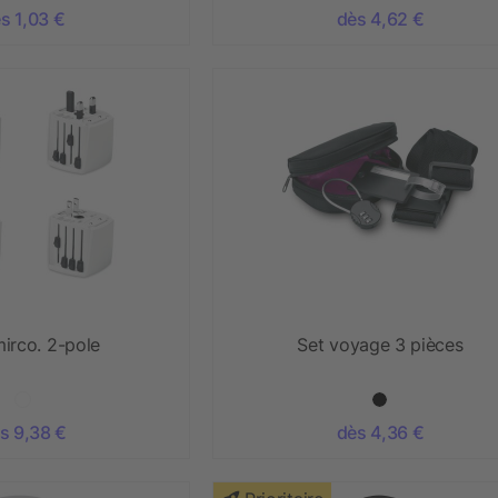
s 1,03 €
dès 4,62 €
irco. 2-pole
Set voyage 3 pièces
s 9,38 €
dès 4,36 €