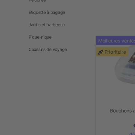
Étiquette à bagage
Jardin et barbecue
Pique-nique
Meilleures vente
Coussins de voyage
Prioritaire
Bouchons an
dè