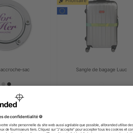
Prioritaire
 accroche-sac
Sangle de bagage Luuc
s 1,07 €
dès 2,25 €