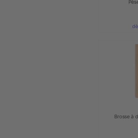
Pès
dè
Brosse à 