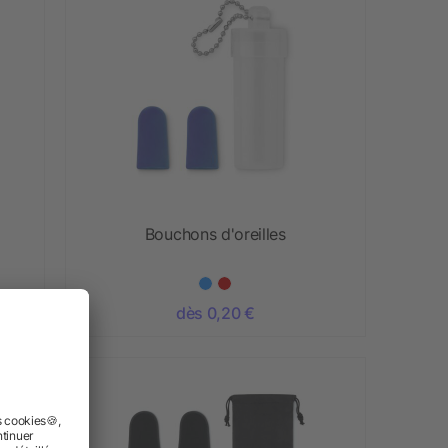
Bouchons d'oreilles
dès 0,20 €