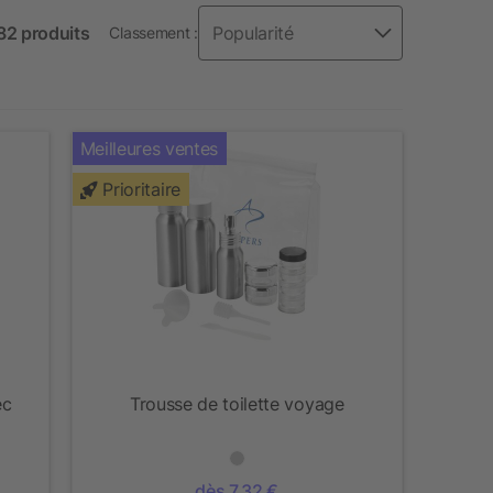
 82 produits
Classement :
Meilleures ventes
Prioritaire
ec
Trousse de toilette voyage
dès 7,32 €