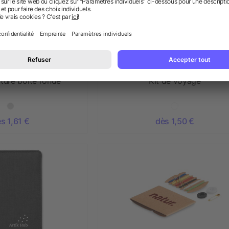
ture boîte ronde
Kit de voyage
s 1,61 €
dès 1,50 €