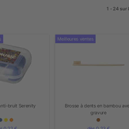
1 - 24 sur
s
Meilleures ventes
ti-bruit Serenity
Brosse à dents en bambou av
gravure
s 0,22 €
dès 0,23 €