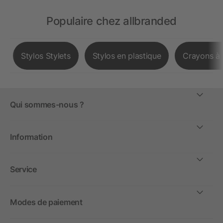
Populaire chez allbranded
Stylos Stylets
Stylos en plastique
Crayons à 
Qui sommes-nous ?
Information
Service
Modes de paiement