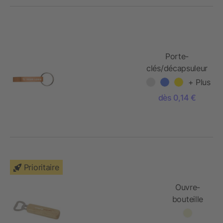
Porte-
clés/décapsuleur
+ Plus
dès 0,14 €
Prioritaire
Ouvre-
bouteille
Brama en
bois