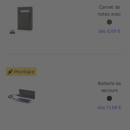
Carnet de
notes avec
pochette
pour
dès 6,89 €
téléphone
Prioritaire
Batterie de
secours
solaire de
8000 mAh
dès 11,68 €
Stellar