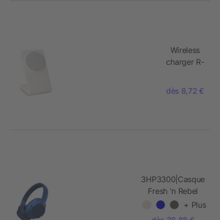
Wireless
charger R-
ABS 15W
dès 8,72 €
3HP3300|Casque
Fresh 'n Rebel
Clam Fuse ANC
+ Plus
dès 38,88 €