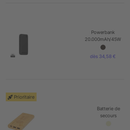
Powerbank
20.000mAh/45W
Urban Vitamin
San Mateo
dès 34,58 €
Prioritaire
Batterie de
secours
Tulda de
10,000 mAh