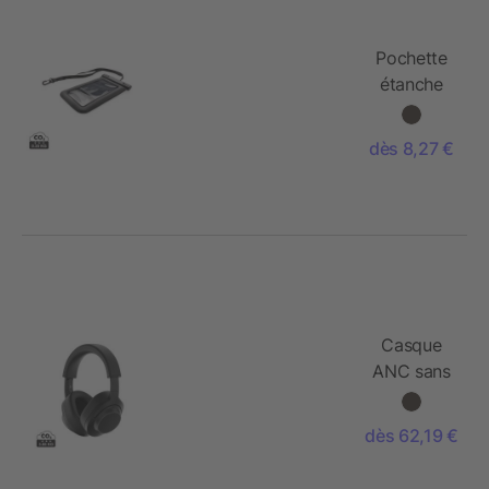
Pochette
étanche
IPX8 pour
téléphone
dès 8,27 €
Casque
ANC sans
fil
réparable
dès 62,19 €
plastique
recyclé