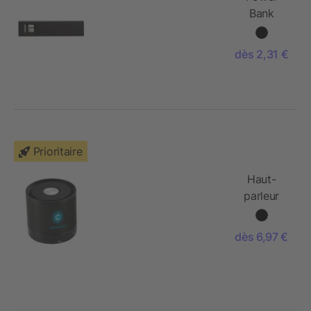
Bank
équipé
d'une
dès 2,31 €
batterie Li-
ion
Prioritaire
Haut-
parleur
Bluetooth®
Greedo
dès 6,97 €