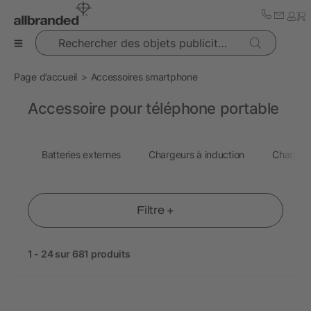
Rechercher des objets publicitaires
Page d’accueil
Accessoires smartphone
Accessoire pour téléphone portable
Batteries externes
Chargeurs à induction
Chargeur
Filtre +
1 - 24 sur 681 produits