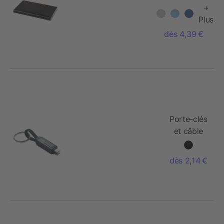
aluminium de
+
4000 mAh
Plus
Pep
dès 4,39 €
Porte-clés
et câble
de charge
dès 2,14 €