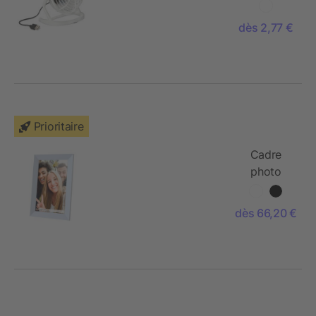
dès 2,77 €
Prioritaire
Cadre
photo
numérique
10" Prixton
dès 66,20 €
Prado
Frameo
avec Wi-Fi