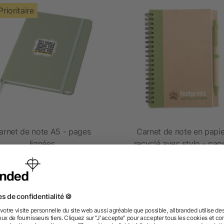
Prioritaire
arnet de note A5 - pages
Carnet de note en papie
lignées
recyclé avec stylo - pag
blanches
4/5
(3)
dès 0,97 €
dès 0,76 €