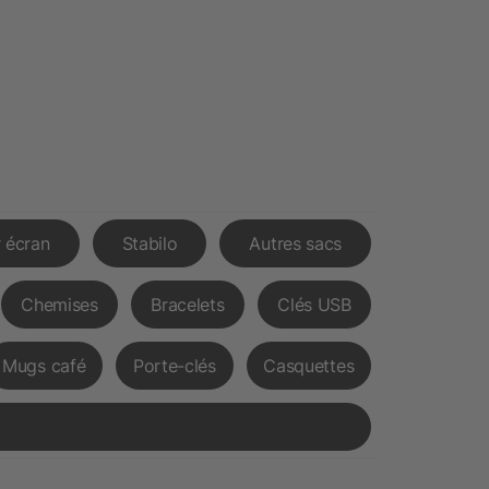
 écran
Stabilo
Autres sacs
Chemises
Bracelets
Clés USB
Mugs café
Porte-clés
Casquettes