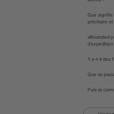
Que signifie 
prioritaire e
allbranded pr
d’expédition
Y a-t-il des 
Que se passe
Puis-je comm
Voir tou