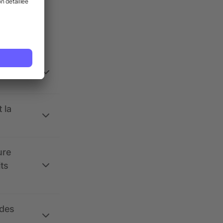
ses.
 la
ure
its
 des