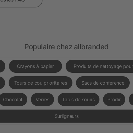
Populaire chez allbranded
Crayons à papier
Produits de nettoyage pour
Tours de cou prioritaires
Sacs de conférence
Chocolat
Verres
Tapis de souris
Prodir
Surligneurs