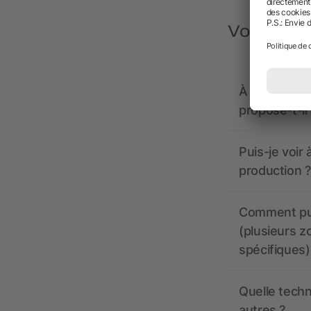
Vous avez
À quoi doive
propose-t-il
Puis-je voir
production ?
Comment pui
(plusieurs z
spécifiques)
Quelle techn
autres ?