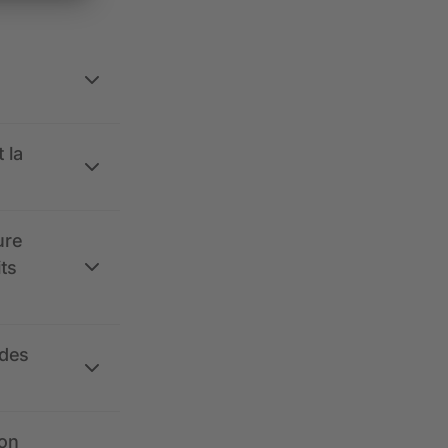
 la
ure
its
 des
ion