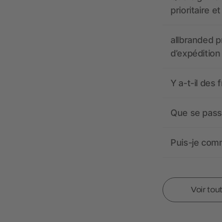
prioritaire e
allbranded pr
d’expédition
Y a-t-il des 
Que se passe
Puis-je comm
Voir tou