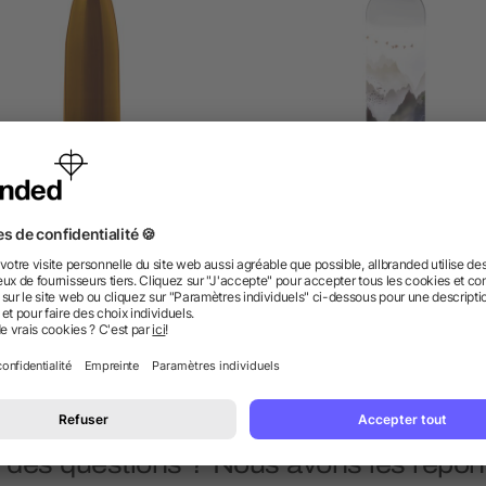
teille en acier inoxydable -
Bouteille Sky - 650 ml
650 ml
4/5
(1)
dès 1,82 €
dès 1,78 €
 des questions ? Nous avons les répon