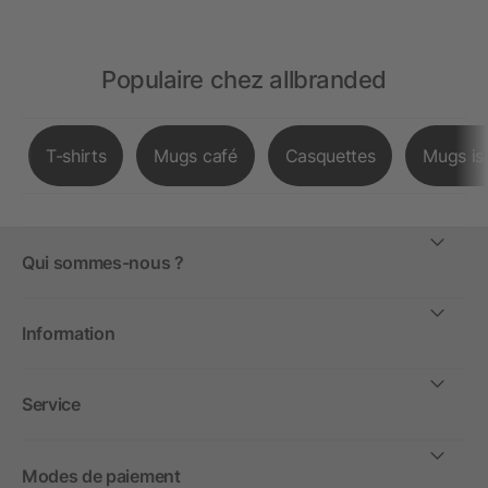
Populaire chez allbranded
T-shirts
Mugs café
Casquettes
Mugs is
Qui sommes-nous ?
Information
Service
Modes de paiement