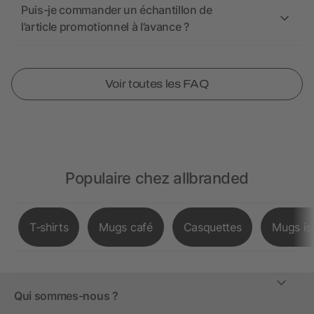
Puis-je commander un échantillon de
l’article promotionnel à l’avance ?
Voir toutes les FAQ
Populaire chez allbranded
T-shirts
Mugs café
Casquettes
Mugs is
Qui sommes-nous ?