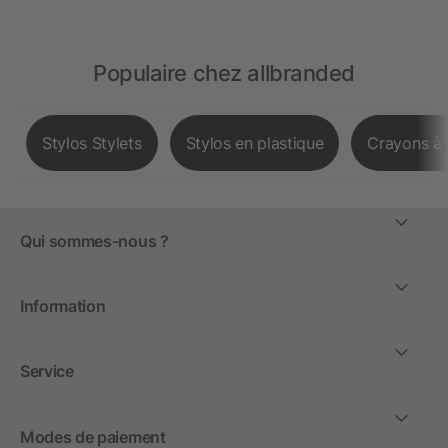
Populaire chez allbranded
Stylos Stylets
Stylos en plastique
Crayons à 
Qui sommes-nous ?
Information
Service
Modes de paiement