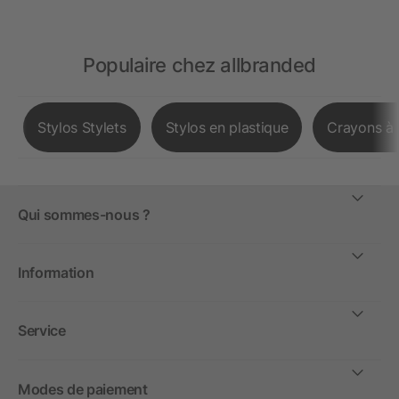
Populaire chez allbranded
Stylos Stylets
Stylos en plastique
Crayons à 
Qui sommes-nous ?
Information
Service
Modes de paiement