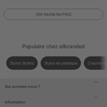
Voir toutes les FAQ
Populaire chez allbranded
Stylos Stylets
Stylos en plastique
Crayons à 
Qui sommes-nous ?
Information