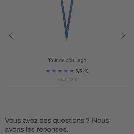
ar
Tour de cou Lago
Tou
Lyra
5/5
(2)
dès 0,23 €
Vous avez des questions ? Nous
avons les réponses.