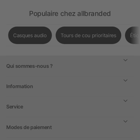
Populaire chez allbranded
Casques audio
Tours de cou prioritaires
Étiq
Qui sommes-nous ?
Information
Service
Modes de paiement