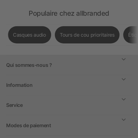
Populaire chez allbranded
Casques audio
Tours de cou prioritaires
Étiq
Qui sommes-nous ?
Information
Service
Modes de paiement