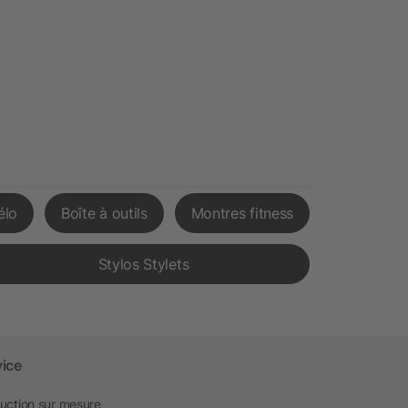
élo
Boîte à outils
Montres fitness
Stylos Stylets
vice
uction sur mesure