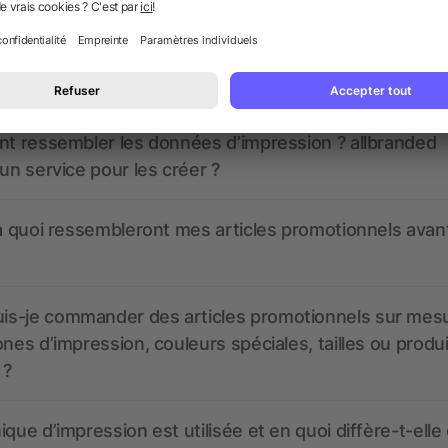
 des questions ? Nous avons les répon
nt ressembler les données d’impression ? allbranded
 un service pour les créer ?
 à quoi ressembleront mes articles promotionnels avant
s-je commander des articles promotionnels sur mes
ones d’impression, couleurs spéciales, tailles ou produ
 ?
ique d’impression est utilisée et en quoi diffère-t-elle