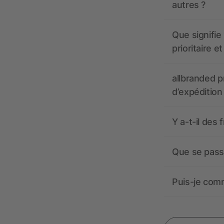
autres ?
Que signifie 
prioritaire e
allbranded pr
d’expédition
Y a-t-il des 
Que se passe
Puis-je comm