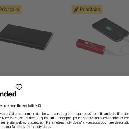
Prioritaire
Prioritaire
Batterie de secours en
Batterie de secours alu
uminium de 4000 mAh Pep
2200mAh Volt
dès 4,39 €
dès 3,04 €