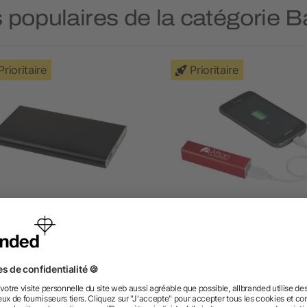
s populaires de la catégorie B
Prioritaire
Prioritaire
Batterie de secours en
Batterie de secours alu
uminium de 4000 mAh Pep
2200mAh Volt
dès 4,39 €
dès 3,04 €