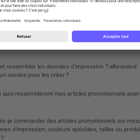
 des questions ? Nous avons les répon
nt ressembler les données d’impression ? allbranded
 un service pour les créer ?
 à quoi ressembleront mes articles promotionnels avant
s-je commander des articles promotionnels sur mes
ones d’impression, couleurs spéciales, tailles ou produ
 ?