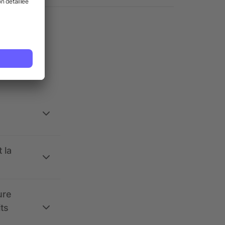
ses.
 la
ure
its