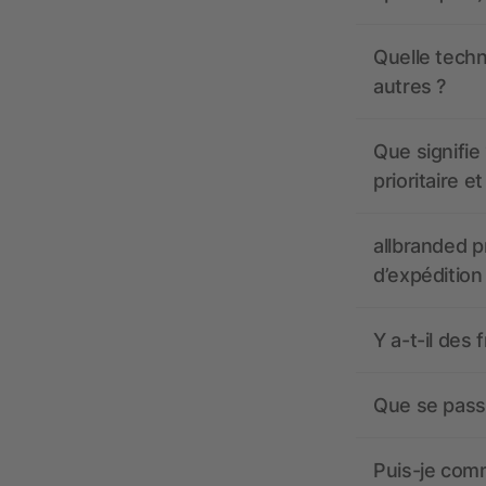
Quelle techn
autres ?
Que signifie 
prioritaire e
allbranded pr
d’expédition
Y a-t-il des 
Que se passe
Puis-je comm