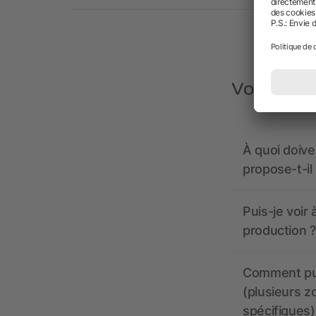
Vous avez
À quoi doive
propose-t-il
Puis-je voir
production ?
Comment pui
(plusieurs z
spécifiques)