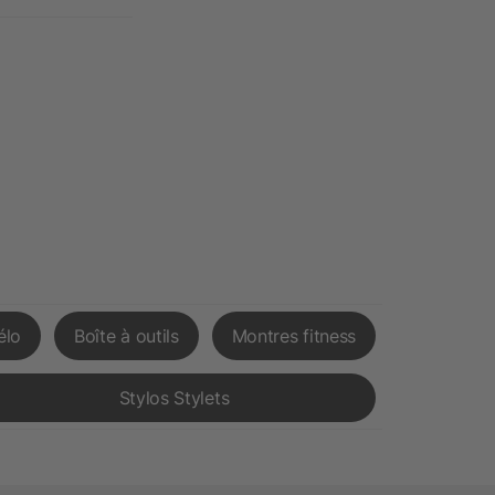
élo
Boîte à outils
Montres fitness
Stylos Stylets