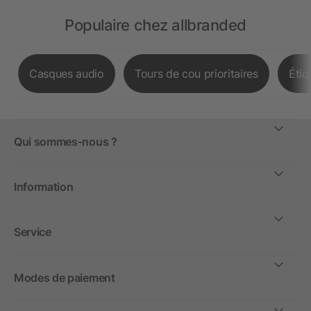
Populaire chez allbranded
Casques audio
Tours de cou prioritaires
Étiq
Qui sommes-nous ?
Information
Service
Modes de paiement