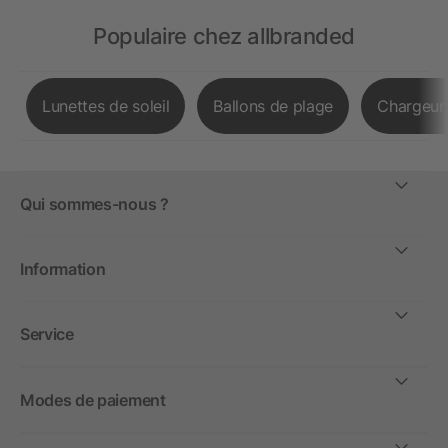
Populaire chez allbranded
Lunettes de soleil
Ballons de plage
Chargeurs
Qui sommes-nous ?
Information
Service
Modes de paiement