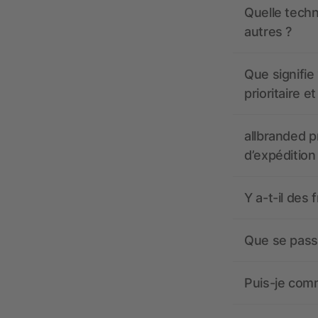
Quelle techn
autres ?
Que signifie 
prioritaire e
allbranded pr
d’expédition
Y a-t-il des 
Que se passe
Puis-je comm