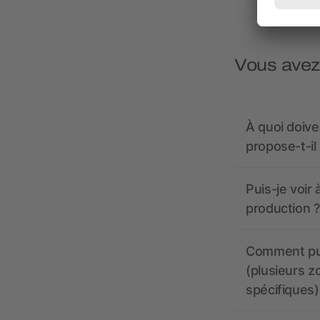
Vous avez
À quoi doive
propose-t-il
Puis-je voir
production ?
Comment pui
(plusieurs z
spécifiques)