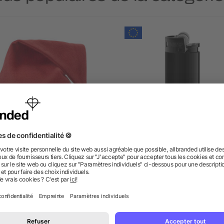
Bonnet de Noël
BIC® J25 All Black Briqu
dès 0,25 €
dès 0,92 €