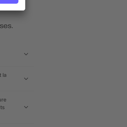
ses.
 la
ure
its