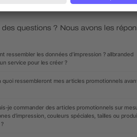
 des questions ? Nous avons les répon
nt ressembler les données d’impression ? allbranded
 un service pour les créer ?
 à quoi ressembleront mes articles promotionnels avant
s-je commander des articles promotionnels sur mes
ones d’impression, couleurs spéciales, tailles ou produ
 ?