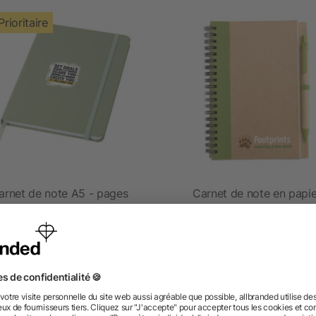
Prioritaire
arnet de note A5 - pages
Carnet de note en papie
lignées
recyclé avec stylo - pag
blanches
4/5
(3)
dès 0,97 €
dès 0,76 €