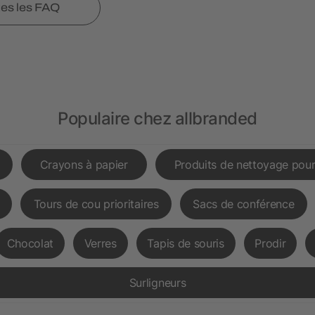
tes les FAQ
Populaire chez allbranded
Crayons à papier
Produits de nettoyage pour
Tours de cou prioritaires
Sacs de conférence
Chocolat
Verres
Tapis de souris
Prodir
Surligneurs