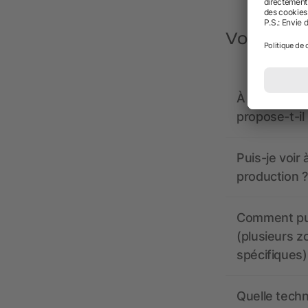
Vous avez
À quoi doive
propose-t-il
Puis-je voir
production ?
Comment pui
(plusieurs z
spécifiques)
Quelle techn