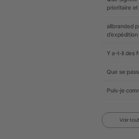
prioritaire e
allbranded pr
d’expédition
Y a-t-il des 
Que se passe
Puis-je comm
Voir tou