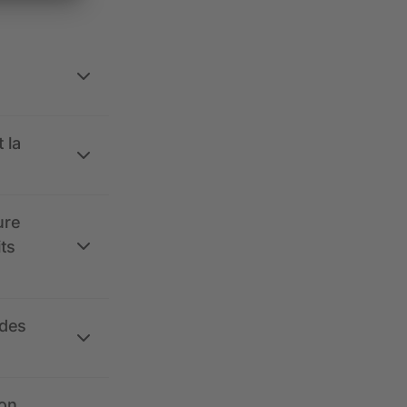
 la
ure
its
 des
ion