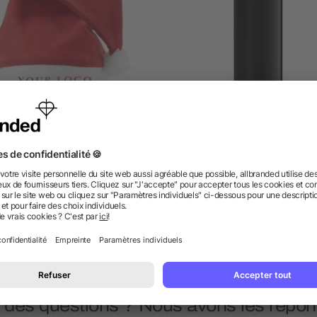
Bonnet de Noël
BIC® J25 All Black Briqu
dès 0,25 €
dès 0,92 €
 des questions ? Nous avons les répon