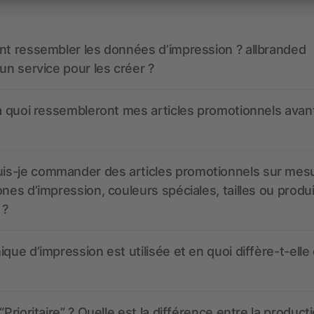
nt ressembler les données d’impression ? allbranded
 un service pour les créer ?
 à quoi ressembleront mes articles promotionnels avant
s-je commander des articles promotionnels sur mes
ones d’impression, couleurs spéciales, tailles ou produ
 ?
ique d’impression est utilisée et en quoi diffère-t-elle
“Prioritaire” ? Quelle est la différence entre la product