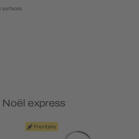
s surfaces.
e Noël express
Prioritaire
Prioritai