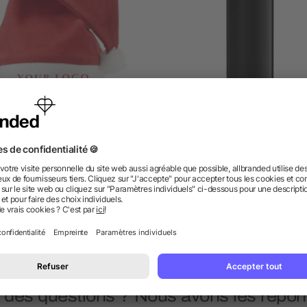
Bonnet de Noël
BIC® J25 All Black Briqu
dès 0,25 €
dès 0,92 €
 des questions ? Nous avons les répon