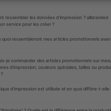
nt ressembler les données d’impression ? allbranded
 un service pour les créer ?
 à quoi ressembleront mes articles promotionnels avant
s-je commander des articles promotionnels sur mes
ones d’impression, couleurs spéciales, tailles ou produ
 ?
ique d’impression est utilisée et en quoi diffère-t-elle
“Prioritaire” ? Quelle est la différence entre la product