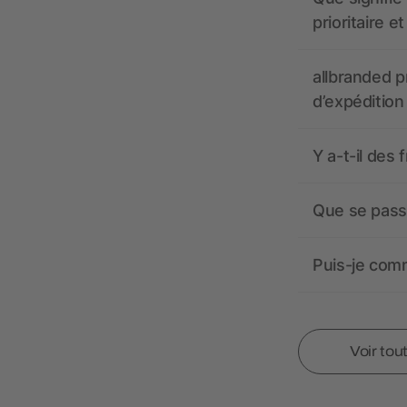
prioritaire e
allbranded pr
d’expédition
Y a-t-il des 
Que se passe
Puis-je comm
Voir tou