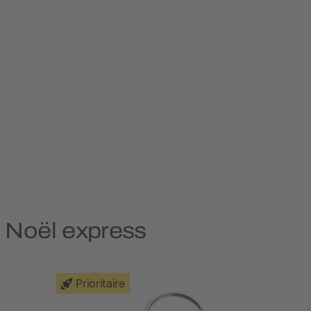
e Noël express
Prioritaire
Prioritai