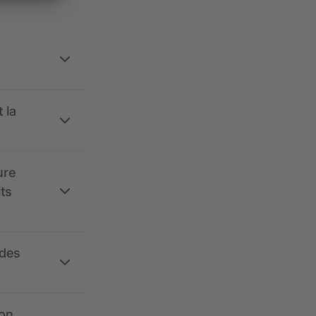
 la
ure
its
 des
ion