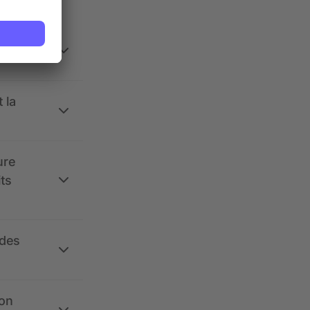
 la
ure
its
 des
ion