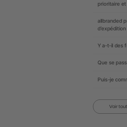
prioritaire e
allbranded pr
d’expédition
Y a-t-il des 
Que se passe
Puis-je comm
Voir tou