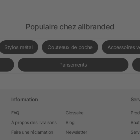
Populaire chez allbranded
Stylos métal
Couteaux de poche
Accessoires v
Pansements
Information
Ser
FAQ
Glossaire
Prod
À propos des livraisons
Blog
Bout
Faire une réclamation
Newsletter
Serv