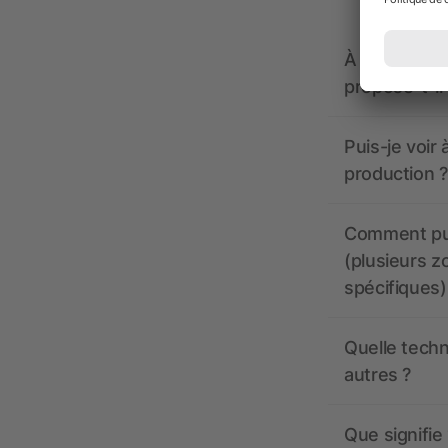
À quoi doive
propose-t-il
Puis-je voir
production ?
Comment pui
(plusieurs z
spécifiques)
Quelle techn
autres ?
Que signifie 