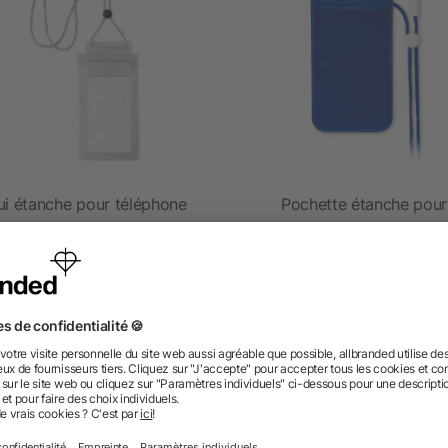
ui étanche pour téléphone
Pochette étanche pour
smartpho
dès 0,41 €
dès 0,69 €
 des questions ? Nous avons les répon