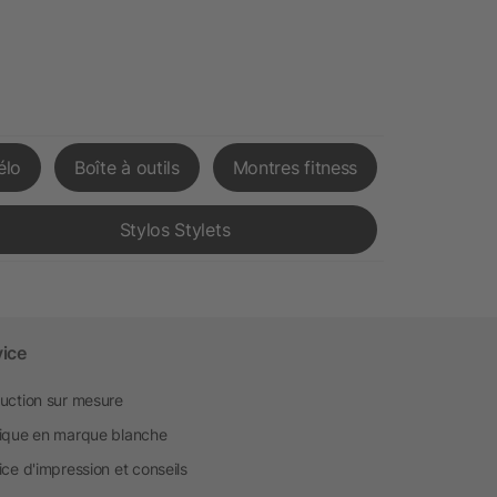
élo
Boîte à outils
Montres fitness
Stylos Stylets
vice
uction sur mesure
ique en marque blanche
ice d'impression et conseils